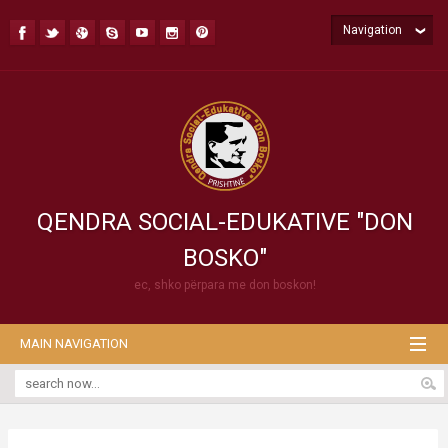
Navigation
QENDRA SOCIAL-EDUKATIVE "DON
BOSKO"
ec, shko përpara me don boskon!
MAIN NAVIGATION