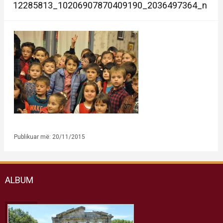
12285813_10206907870409190_2036497364_n
Publikuar më: 20/11/2015
ALBUM