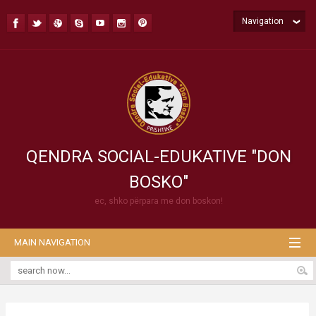
Navigation
QENDRA SOCIAL-EDUKATIVE "DON
BOSKO"
ec, shko përpara me don boskon!
MAIN NAVIGATION