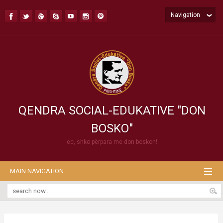
Navigation
QENDRA SOCIAL-EDUKATIVE "DON
BOSKO"
ec, shko përpara me don boskon!
MAIN NAVIGATION