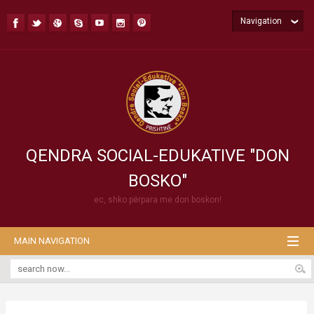
Navigation
QENDRA SOCIAL-EDUKATIVE "DON
BOSKO"
ec, shko përpara me don boskon!
MAIN NAVIGATION