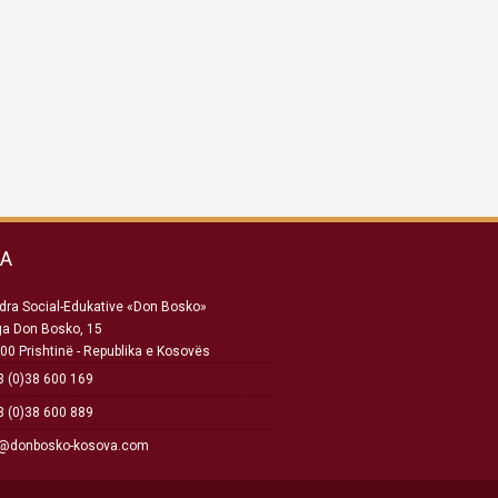
SA
ra Social-Edukative «Don Bosko»
ga Don Bosko, 15
00 Prishtinë - Republika e Kosovës
 (0)38 600 169
 (0)38 600 889
o@donbosko-kosova.com