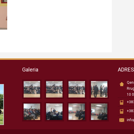
Galeria
ADRE
Qend
Rru
10 0
+383
+383
inf