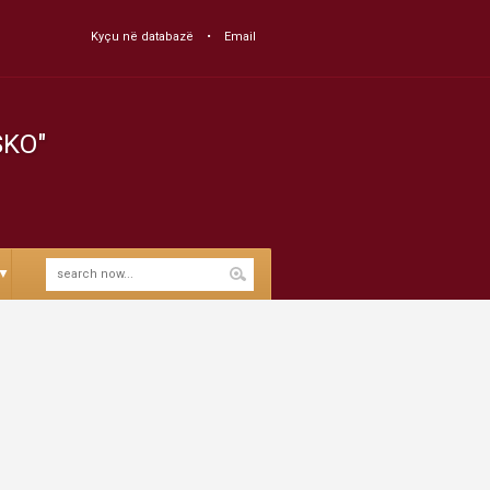
Kyçu në databazë
Email
SKO"
▼