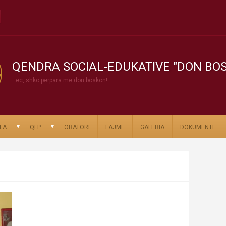
QENDRA SOCIAL-EDUKATIVE "DON BO
ec, shko përpara me don boskon!
▼
▼
LA
QFP
ORATORI
LAJME
GALERIA
DOKUMENTE