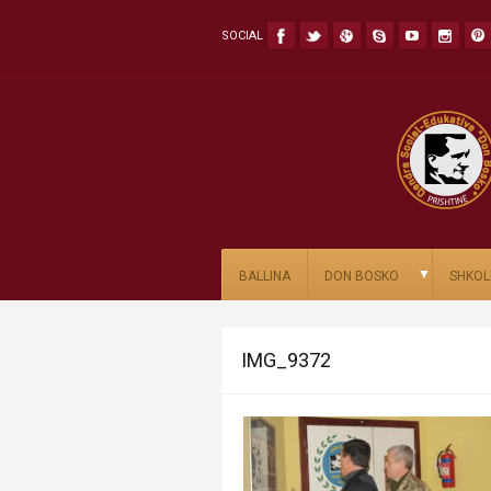
SOCIAL
▼
BALLINA
DON BOSKO
SHKOL
IMG_9372