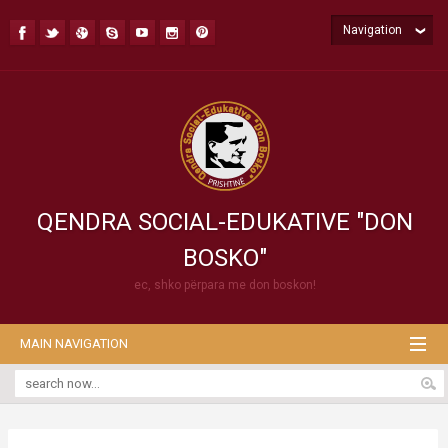
Navigation
QENDRA SOCIAL-EDUKATIVE "DON
BOSKO"
ec, shko përpara me don boskon!
MAIN NAVIGATION