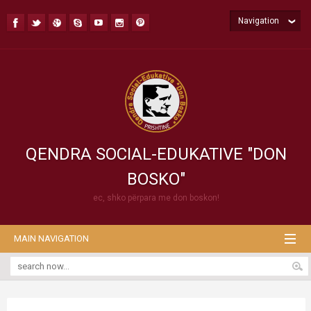
Navigation
QENDRA SOCIAL-EDUKATIVE "DON
BOSKO"
ec, shko përpara me don boskon!
MAIN NAVIGATION