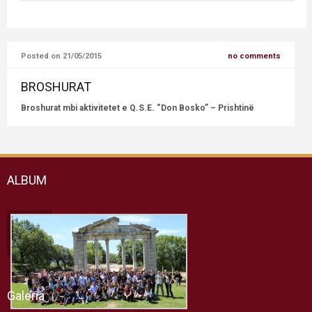
GJON BOSKO lindi me 16 gusht të vitit 1815 në Becchi, një
fshat i vogël i Castelnuovo d’Asti (sot Castelnuovo Don
Bosco).
Posted on 21/05/2015
no comments
BROSHURAT
Broshurat mbi aktivitetet e Q.S.E. “Don Bosko” – Prishtinë
ALBUM
Galeria