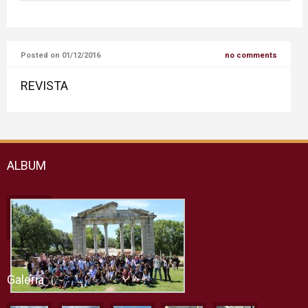
GJON BOSKO lindi me 16 gusht të vitit 1815 në Becchi, një
fshat i vogël i Castelnuovo d’Asti (sot Castelnuovo Don
Bosco).
Posted on 01/12/2016
no comments
REVISTA
ALBUM
Galeria