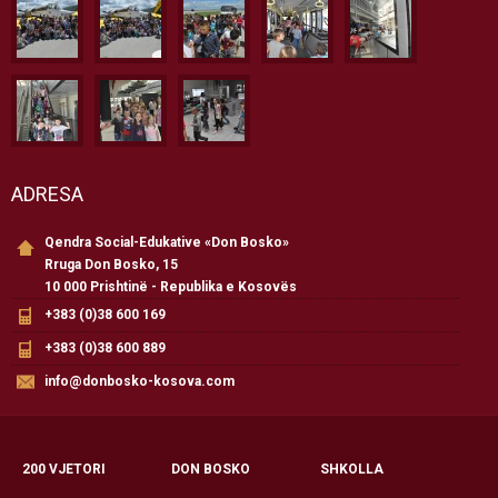
ADRESA
Qendra Social-Edukative «Don Bosko»
Rruga Don Bosko, 15
10 000 Prishtinë - Republika e Kosovës
+383 (0)38 600 169
+383 (0)38 600 889
info@donbosko-kosova.com
200 VJETORI
DON BOSKO
SHKOLLA