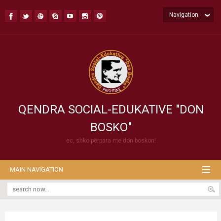
Navigation
QENDRA SOCIAL-EDUKATIVE "DON
BOSKO"
ec, shko përpara me don boskon!
MAIN NAVIGATION