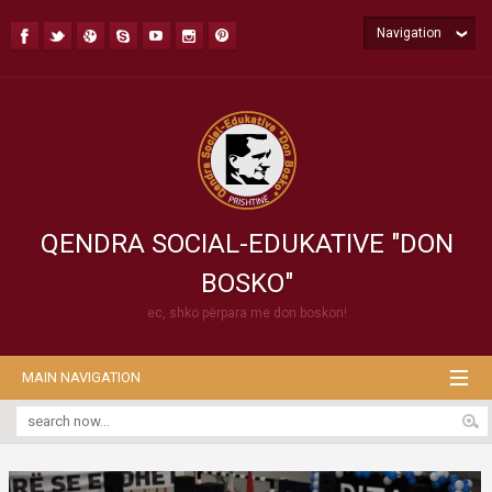
Navigation
QENDRA SOCIAL-EDUKATIVE "DON
BOSKO"
ec, shko përpara me don boskon!
MAIN NAVIGATION