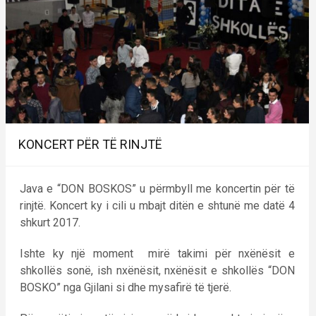
KONCERT PËR TË RINJTË
Java e “DON BOSKOS” u përmbyll me koncertin për të
rinjtë. Koncert ky i cili u mbajt ditën e shtunë me datë 4
shkurt 2017.
Ishte ky një moment mirë takimi për nxënësit e
shkollës sonë, ish nxënësit, nxënësit e shkollës “DON
BOSKO” nga Gjilani si dhe mysafirë të tjerë.