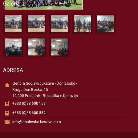
Galeria
ADRESA
Qendra Social-Edukative «Don Bosko»
Rruga Don Bosko, 15
10 000 Prishtinë - Republika e Kosovës
+383 (0)38 600 169
+383 (0)38 600 889
info@donbosko-kosova.com