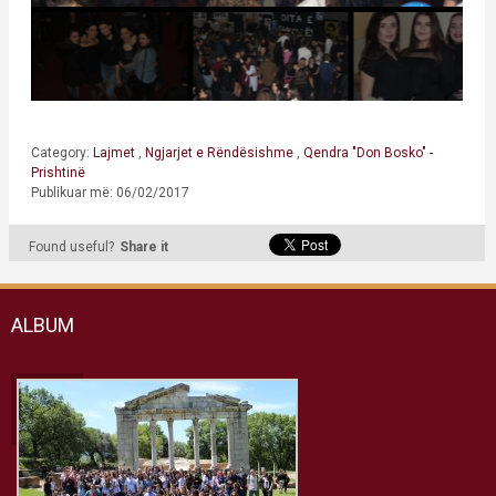
Category:
Lajmet
,
Ngjarjet e Rëndësishme
,
Qendra "Don Bosko" -
Prishtinë
Publikuar më: 06/02/2017
Found useful?
Share it
ALBUM