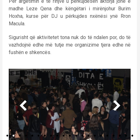
Për argëtimin e të rinjve u përkujdesen aktorja jonë e
madhe Leze Qena dhe këngëtari i mirënjohur Burim
Hoxha, kurse për DJ u përkujdes nxënësi ynë Rron
Macula.
Sigurisht që aktivitetet tona nuk do të ndalen por, do të
vazhdojnë edhe më tutje me organizime tjera edhe në
fushën e shkencës.