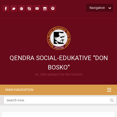
Navigation
QENDRA SOCIAL-EDUKATIVE "DON
BOSKO"
ec, shko përpara me don boskon!
MAIN NAVIGATION