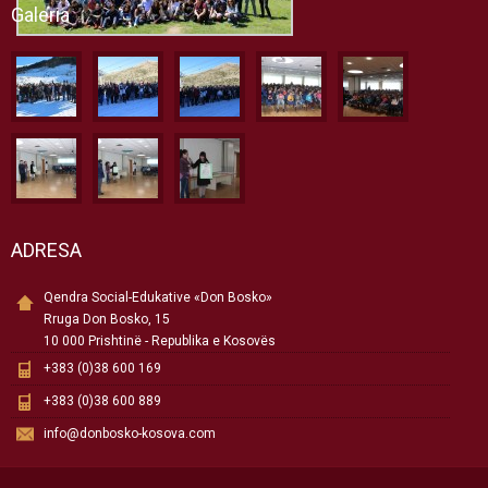
Galeria
ADRESA
Qendra Social-Edukative «Don Bosko»
Rruga Don Bosko, 15
10 000 Prishtinë - Republika e Kosovës
+383 (0)38 600 169
+383 (0)38 600 889
info@donbosko-kosova.com