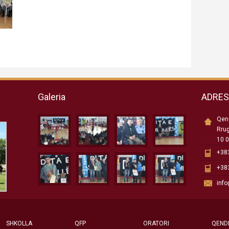
Galeria
ADRE
Qend
Rru
10 0
+383
+383
inf
SHKOLLA
QFP
ORATORI
QEND