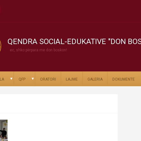
QENDRA SOCIAL-EDUKATIVE "DON BO
ec, shko përpara me don boskon!
▼
▼
LA
QFP
ORATORI
LAJME
GALERIA
DOKUMENTE