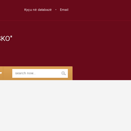
Kyçu në databazë
Email
SKO"
▼