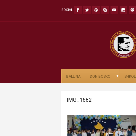
SOCIAL
▼
BALLINA
DON BOSKO
SHKOL
IMG_1682