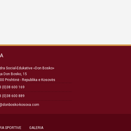
SA
ra Social-Edukative «Don Bosko»
ga Don Bosko, 15
00 Prishtinë - Republika e Kosovës
 (0)38 600 169
 (0)38 600 889
o@donbosko-kosova.com
RA SPORTIVE
GALERIA