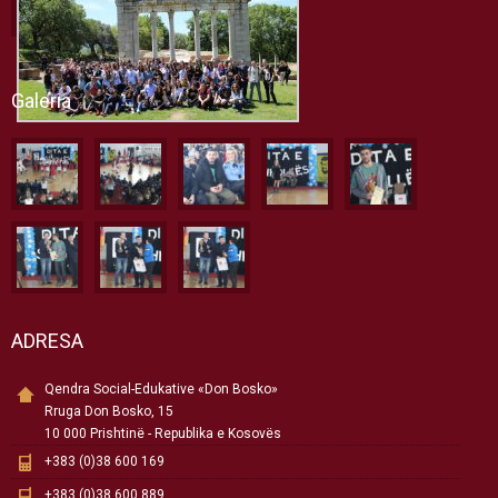
Galeria
ADRESA
Qendra Social-Edukative «Don Bosko»
Rruga Don Bosko, 15
10 000 Prishtinë - Republika e Kosovës
+383 (0)38 600 169
+383 (0)38 600 889