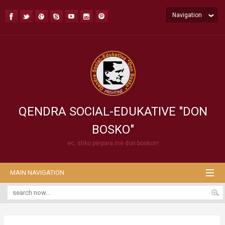
Navigation
QENDRA SOCIAL-EDUKATIVE "DON
BOSKO"
ec, shko përpara me don boskon!
MAIN NAVIGATION