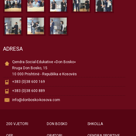
ADRESA
Qendra Social-Edukative «Don Bosko»
Rruga Don Bosko, 15
10 000 Prishtinë - Republika e Kosovës
+383 (0)38 600 169
+383 (0)38 600 889
info@donbosko-kosova.com
200 VJETORI
DON BOSKO
SHKOLLA
QFP
ORATORI
QENDRA SPORTIVE