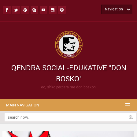
Navigation
QENDRA SOCIAL-EDUKATIVE "DON
BOSKO"
ec, shko përpara me don boskon!
MAIN NAVIGATION