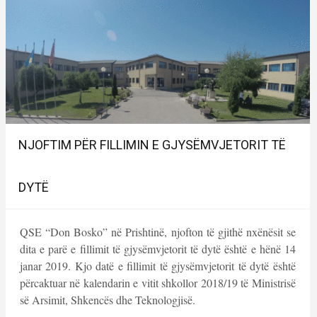
NJOFTIM PËR FILLIMIN E GJYSËMVJETORIT TË
DYTË
QSE “Don Bosko” në Prishtinë, njofton të gjithë nxënësit se
dita e parë e fillimit të gjysëmvjetorit të dytë është e hënë 14
janar 2019. Kjo datë e fillimit të gjysëmvjetorit të dytë është
përcaktuar në kalendarin e vitit shkollor 2018/19 të Ministrisë
së Arsimit, Shkencës dhe Teknologjisë.