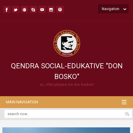
Navigation
QENDRA SOCIAL-EDUKATIVE "DON
BOSKO"
ec, shko përpara me don boskon!
MAIN NAVIGATION