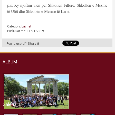
p.s. Ky njoftim vlen për Shkollën Fillore, Shkollën e Mesme
të Ulët dhe Shkollën e Mesme të Lartë.
Category:
Lajmet
Publikuar më: 11/01/2019
Found useful?
Share it
ALBUM
Galeria