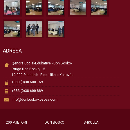
ADRESA
Qendra Social-Edukative «Don Bosko»
Rruga Don Bosko, 15
10 000 Prishtinë - Republika e Kosovës
+383 (0)38 600 169
+383 (0)38 600 889
info@donbosko-kosova.com
200 VJETORI
DON BOSKO
SHKOLLA