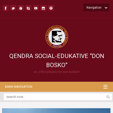
Navigation
QENDRA SOCIAL-EDUKATIVE "DON
BOSKO"
ec, shko përpara me don boskon!
MAIN NAVIGATION