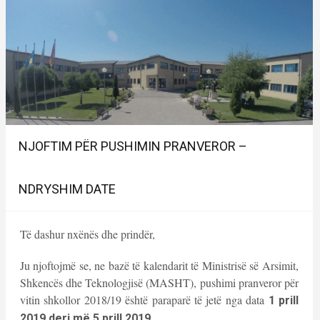
NJOFTIM PËR PUSHIMIN PRANVEROR –
NDRYSHIM DATE
Të dashur nxënës dhe prindër,
Ju njoftojmë se, ne bazë të kalendarit të Ministrisë së Arsimit,
Shkencës dhe Teknologjisë (MASHT), pushimi pranveror për
vitin shkollor 2018/19 është paraparë të jetë nga data
1 prill
2019 deri më 5 prill 2019.