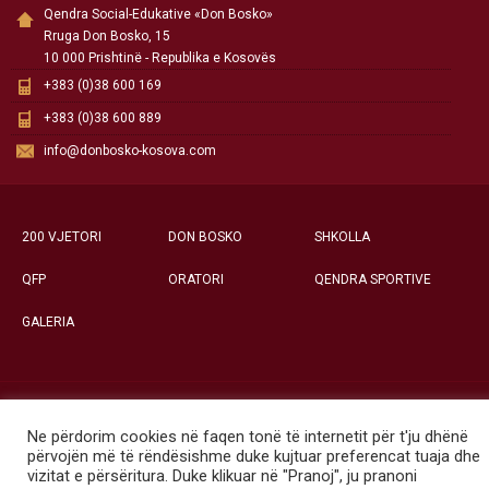
Qendra Social-Edukative «Don Bosko»
Rruga Don Bosko, 15
10 000 Prishtinë - Republika e Kosovës
+383 (0)38 600 169
+383 (0)38 600 889
info@donbosko-kosova.com
200 VJETORI
DON BOSKO
SHKOLLA
QFP
ORATORI
QENDRA SPORTIVE
GALERIA
Të gjitha të drejtat e rezervuara ©
Ne përdorim cookies në faqen tonë të internetit për t'ju dhënë
Qendra Social-Edukative «Don Bosko» - Prishtinë
përvojën më të rëndësishme duke kujtuar preferencat tuaja dhe
vizitat e përsëritura. Duke klikuar në "Pranoj", ju pranoni