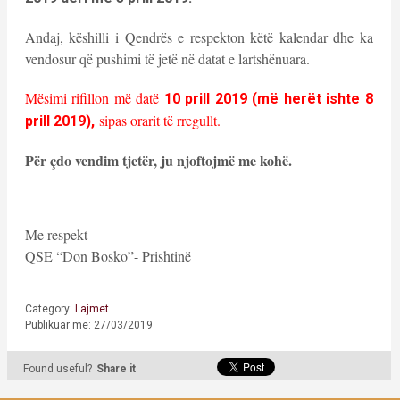
Andaj, këshilli i Qendrës e respekton këtë kalendar dhe ka
vendosur që pushimi të jetë në datat e lartshënuara.
Mësimi rifillon më datë
10 prill 2019 (më herët ishte 8
sipas orarit të rregullt.
prill 2019),
Për çdo vendim tjetër, ju njoftojmë me kohë.
Me respekt
QSE “Don Bosko”- Prishtinë
Category:
Lajmet
Publikuar më: 27/03/2019
Found useful?
Share it