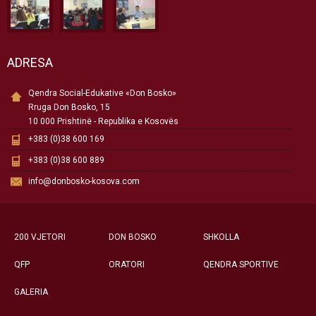
ADRESA
Qendra Social-Edukative «Don Bosko»
Rruga Don Bosko, 15
10 000 Prishtinë - Republika e Kosovës
+383 (0)38 600 169
+383 (0)38 600 889
info@donbosko-kosova.com
200 VJETORI
DON BOSKO
SHKOLLA
QFP
ORATORI
QENDRA SPORTIVE
GALERIA