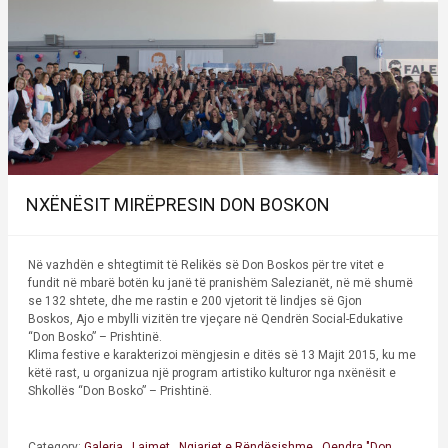
NXËNËSIT MIRËPRESIN DON BOSKON
Në vazhdën e shtegtimit të Relikës së Don Boskos për tre vitet e
fundit në mbarë botën ku janë të pranishëm Salezianët, në më shumë
se 132 shtete, dhe me rastin e 200 vjetorit të lindjes së Gjon
Boskos, Ajo e mbylli vizitën tre vjeçare në Qendrën Social-Edukative
“Don Bosko” – Prishtinë.
Klima festive e karakterizoi mëngjesin e ditës së 13 Majit 2015, ku me
këtë rast, u organizua një program artistiko kulturor nga nxënësit e
Shkollës “Don Bosko” – Prishtinë.
Category:
Galeria
,
Lajmet
,
Ngjarjet e Rëndësishme
,
Qendra "Don