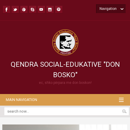
Navigation
QENDRA SOCIAL-EDUKATIVE "DON
BOSKO"
ec, shko përpara me don boskon!
MAIN NAVIGATION