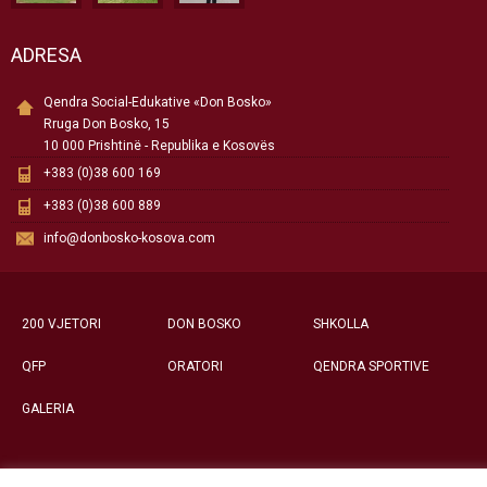
ADRESA
Qendra Social-Edukative «Don Bosko»
Rruga Don Bosko, 15
10 000 Prishtinë - Republika e Kosovës
+383 (0)38 600 169
+383 (0)38 600 889
info@donbosko-kosova.com
200 VJETORI
DON BOSKO
SHKOLLA
QFP
ORATORI
QENDRA SPORTIVE
GALERIA