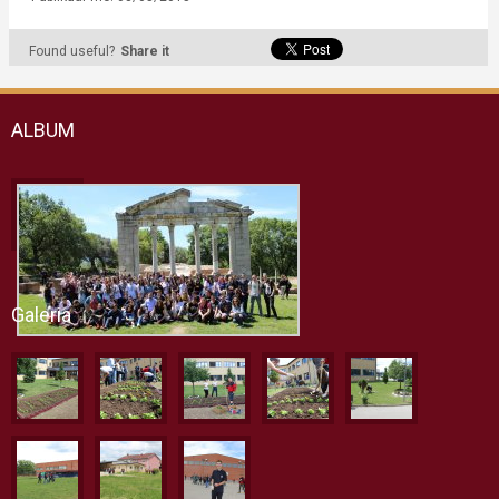
Found useful?
Share it
ALBUM
Galeria