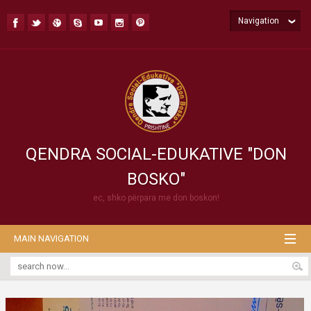
Navigation
QENDRA SOCIAL-EDUKATIVE "DON
BOSKO"
ec, shko përpara me don boskon!
MAIN NAVIGATION