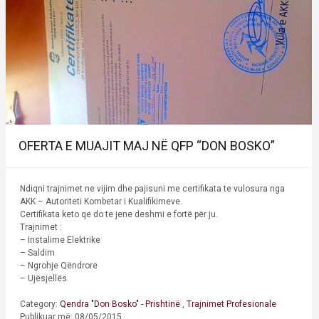
OFERTA E MUAJIT MAJ NË QFP “DON BOSKO”
Ndiqni trajnimet ne vijim dhe pajisuni me certifikata te vulosura nga
AKK – Autoriteti Kombetar i Kualifikimeve.
Certifikata keto qe do te jene deshmi e fortë për ju.
Trajnimet :
– Instalime Elektrike
– Saldim
– Ngrohje Qëndrore
– Ujësjellës
Category:
Qendra "Don Bosko" - Prishtinë
,
Trajnimet Profesionale
Publikuar më: 08/05/2015