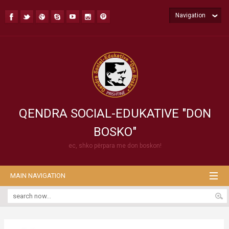
Navigation
QENDRA SOCIAL-EDUKATIVE "DON
BOSKO"
ec, shko përpara me don boskon!
MAIN NAVIGATION