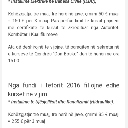
* Instalime Elektrike në Banesa Civile (IEBC),
Kohëzgjatja: tre muaj, tre herë në javë, çmimi 50 € muaji
= 150 € për 3 muaj. Pas përfundimit të kursit pajiseni
me certifikatë të kursit të akredituar nga Autoriteti
Kombëtar i Kualifikimeve.
Ata që dëshirojnë të vijojnë, të paraqiten në sekretarinë
e kurseve të Qendrës “Don Bosko” deri të hënën në ora
15:00.
Nga fundi i tetorit 2016 fillojnë edhe
kurset në vijim
* Instalime të Ujësjellësit dhe Kanalizimit (Hidraulikë),
Kohëzgjatja: tre muaj, tre herë në javë, çmimi 85 € muaji
= 255 € për 3 muaj