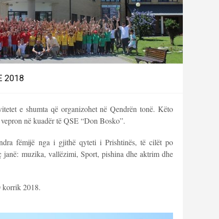
E 2018
tivitetet e shumta që organizohet në Qendrën tonë. Këto
ili vepron në kuadër të QSE “Don Bosko”.
ra fëmijë nga i gjithë qyteti i Prishtinës, të cilët po
ç janë: muzika, vallëzimi, Sport, pishina dhe aktrim dhe
0 korrik 2018.