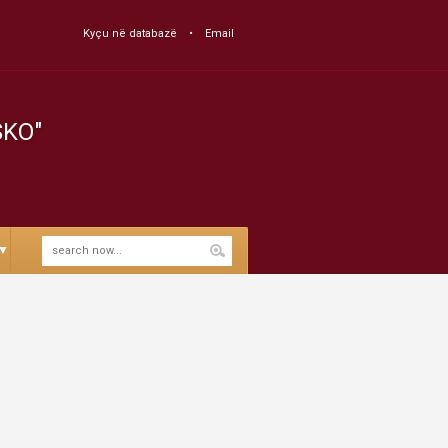
Kyçu në databazë
Email
SKO"
▼