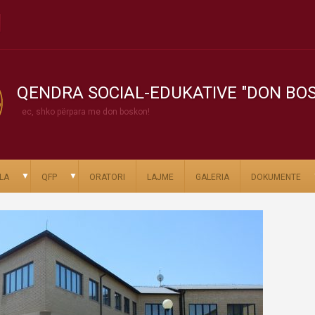
QENDRA SOCIAL-EDUKATIVE "DON BO
ec, shko përpara me don boskon!
▼
▼
LA
QFP
ORATORI
LAJME
GALERIA
DOKUMENTE