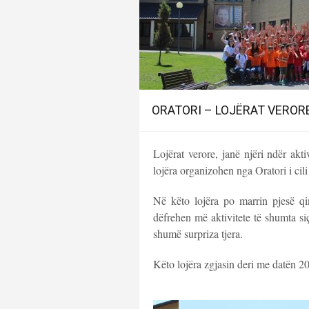
ORATORI – LOJËRAT VEROR
Lojërat verore, janë njëri ndër ak
lojëra organizohen nga Oratori i c
Në këto lojëra po marrin pjesë qind
dëfrehen më aktivitete të shumta si
shumë surpriza tjera.
Këto lojëra zgjasin deri me datën 2