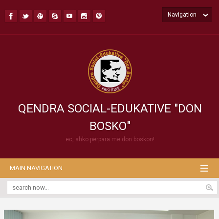
Navigation
QENDRA SOCIAL-EDUKATIVE "DON
BOSKO"
ec, shko përpara me don boskon!
MAIN NAVIGATION