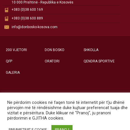
10 000 Prishtinë - Republika e Kosovës
+383 (0)38 600 169
+383 (0)38 600 889
info@donbosko-kosova.com
200 VJETORI
DON BOSKO
SHKOLLA
QFP
ORATORI
QENDRA SPORTIVE
GALERIA
Të gjitha të drejtat e rezervuara ©
Ne përdorim cookies në faqen tonë të internetit për t'ju dhënë
Qendra Social-Edukative «Don Bosko» - Prishtinë
përvojën më të rëndësishme duke kujtuar preferencat tuaja dhe
vizitat e përsëritura. Duke klikuar në "Pranoj", ju pranoni
përdorimin e GJITHA cookies.
PRANOJ
PARAMETRAT E COOKIE