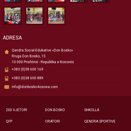
ADRESA
Qendra Social-Edukative «Don Bosko»
Rruga Don Bosko, 15
10 000 Prishtinë - Republika e Kosovës
+383 (0)38 600 169
+383 (0)38 600 889
info@donbosko-kosova.com
200 VJETORI
DON BOSKO
SHKOLLA
QFP
ORATORI
QENDRA SPORTIVE