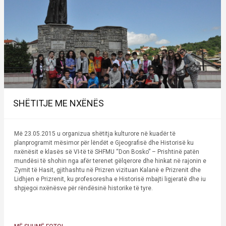
SHËTITJE ME NXËNËS
Më 23.05.2015 u organizua shëtitja kulturore në kuadër të
planprogramit mësimor për lëndët e Gjeografisë dhe Historisë ku
nxënësit e klasës së VI-të të SHFMU “Don Bosko” – Prishtinë patën
mundësi të shohin nga afër terenet gëlqerore dhe hinkat në rajonin e
Zymit të Hasit, gjithashtu në Prizren vizituan Kalanë e Prizrenit dhe
Lidhjen e Prizrenit, ku profesoresha e Historisë mbajti ligjeratë dhe iu
shpjegoi nxënësve për rëndësinë historike të tyre.