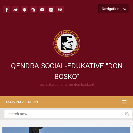
Navigation
QENDRA SOCIAL-EDUKATIVE "DON
BOSKO"
ec, shko përpara me don boskon!
MAIN NAVIGATION