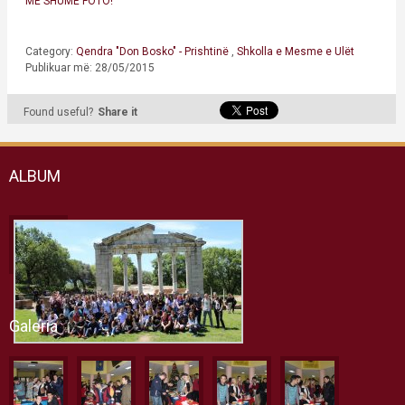
MË SHUMË FOTO!
Category:
Qendra "Don Bosko" - Prishtinë
,
Shkolla e Mesme e Ulët
Publikuar më: 28/05/2015
Found useful?
Share it
ALBUM
Galeria