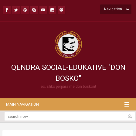
Navigation
QENDRA SOCIAL-EDUKATIVE "DON
BOSKO"
ec, shko përpara me don boskon!
MAIN NAVIGATION