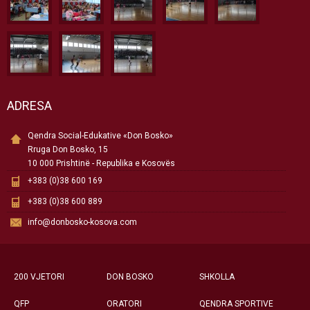
ADRESA
Qendra Social-Edukative «Don Bosko»
Rruga Don Bosko, 15
10 000 Prishtinë - Republika e Kosovës
+383 (0)38 600 169
+383 (0)38 600 889
info@donbosko-kosova.com
200 VJETORI
DON BOSKO
SHKOLLA
QFP
ORATORI
QENDRA SPORTIVE