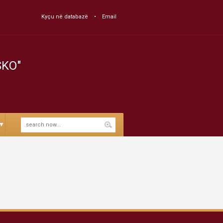
Kyçu në databazë
Email
SKO"
▼