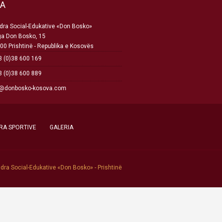
SA
ra Social-Edukative «Don Bosko»
ga Don Bosko, 15
00 Prishtinë - Republika e Kosovës
 (0)38 600 169
 (0)38 600 889
o@donbosko-kosova.com
RA SPORTIVE
GALERIA
dra Social-Edukative «Don Bosko» - Prishtinë