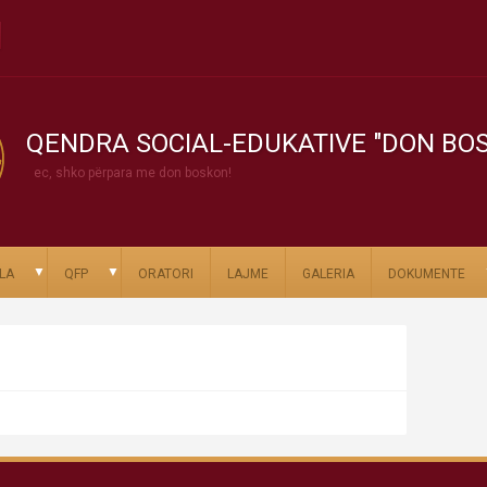
QENDRA SOCIAL-EDUKATIVE "DON BO
ec, shko përpara me don boskon!
▼
▼
LA
QFP
ORATORI
LAJME
GALERIA
DOKUMENTE