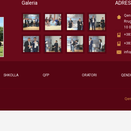
Galeria
ADRE
Qend
Rru
10 0
+383
+383
inf
SHKOLLA
QFP
ORATORI
QEND
Qen