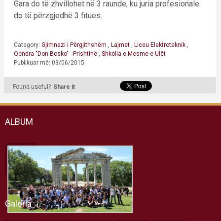
Gara do të zhvillohet në 3 raunde, ku juria profesionale
do të përzgjedhë 3 fitues.
Category:
Gjimnazi i Përgjithshëm
,
Lajmet
,
Liceu Elektroteknik
,
Qendra "Don Bosko" - Prishtinë
,
Shkolla e Mesme e Ulët
Publikuar më: 03/06/2015
Found useful?
Share it
ALBUM
Galeria