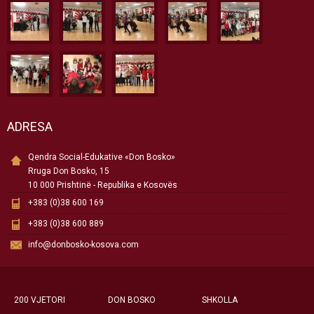
ADRESA
Qendra Social-Edukative «Don Bosko»
Rruga Don Bosko, 15
10 000 Prishtinë - Republika e Kosovës
+383 (0)38 600 169
+383 (0)38 600 889
info@donbosko-kosova.com
200 VJETORI
DON BOSKO
SHKOLLA