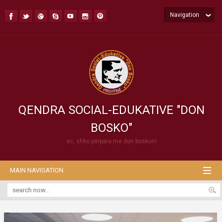
Navigation
QENDRA SOCIAL-EDUKATIVE "DON
BOSKO"
ec, shko përpara me don boskon!
MAIN NAVIGATION