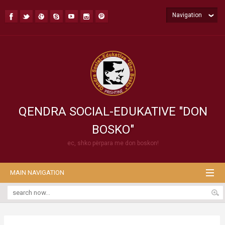
Navigation
QENDRA SOCIAL-EDUKATIVE "DON
BOSKO"
ec, shko përpara me don boskon!
MAIN NAVIGATION