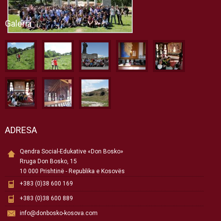
Galeria
ADRESA
Qendra Social-Edukative «Don Bosko»
Rruga Don Bosko, 15
10 000 Prishtinë - Republika e Kosovës
+383 (0)38 600 169
+383 (0)38 600 889
info@donbosko-kosova.com