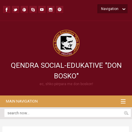
Navigation
QENDRA SOCIAL-EDUKATIVE "DON
BOSKO"
ec, shko përpara me don boskon!
MAIN NAVIGATION