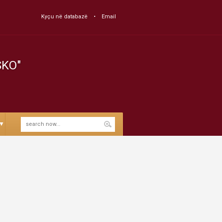
Kyçu në databazë
Email
SKO"
▼