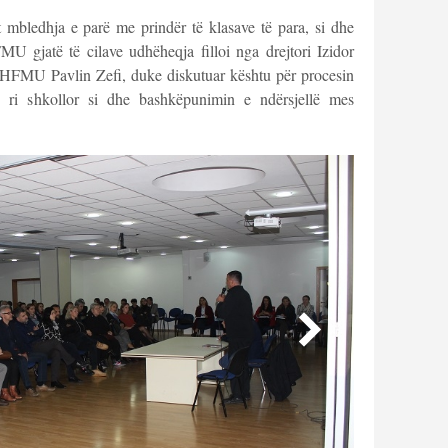
mbledhja e parë me prindër të klasave të para, si dhe
MU gjatë të cilave udhëheqja filloi nga drejtori Izidor
 SHFMU Pavlin Zefi, duke diskutuar kështu për procesin
e ri shkollor si dhe bashkëpunimin e ndërsjellë mes