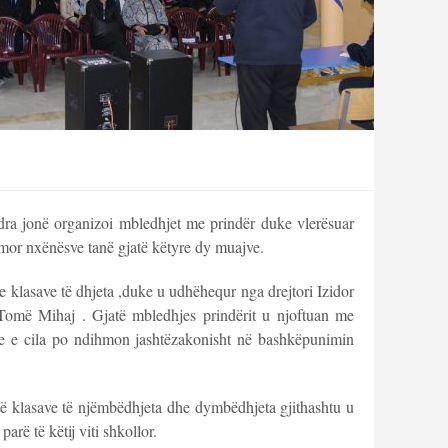
ndra jonë organizoi mbledhjet me prindër duke vlerësuar
mor nxënësve tanë gjatë këtyre dy muajve.
 klasave të dhjeta ,duke u udhëhequr nga drejtori Izidor
Tomë Mihaj . Gjatë mbledhjes prindërit u njoftuan me
e e cila po ndihmon jashtëzakonisht në bashkëpunimin
ë klasave të njëmbëdhjeta dhe dymbëdhjeta gjithashtu u
arë të këtij viti shkollor.