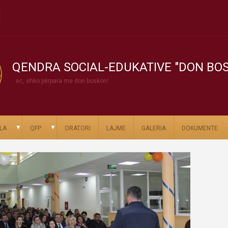
QENDRA SOCIAL-EDUKATIVE "DON BO
ec, shko përpara me don boskon!
▼
▼
LA
QFP
ORATORI
LAJME
GALERIA
DOKUMENTE