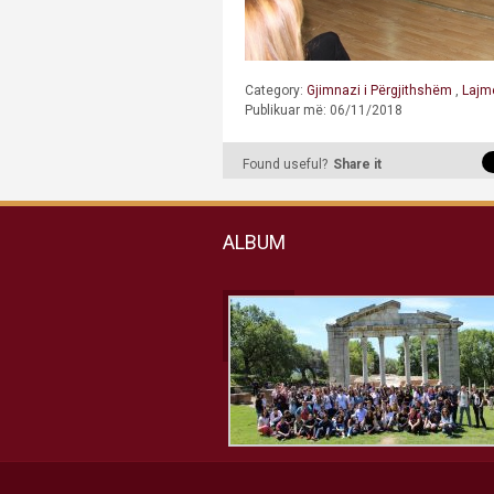
Category:
Gjimnazi i Përgjithshëm
,
Lajm
Publikuar më: 06/11/2018
Found useful?
Share it
ALBUM