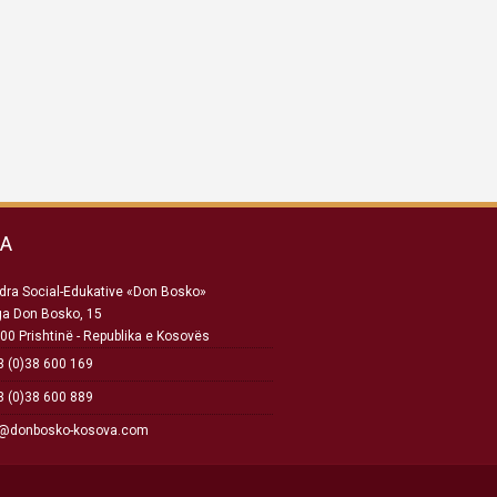
SA
ra Social-Edukative «Don Bosko»
ga Don Bosko, 15
00 Prishtinë - Republika e Kosovës
 (0)38 600 169
 (0)38 600 889
o@donbosko-kosova.com