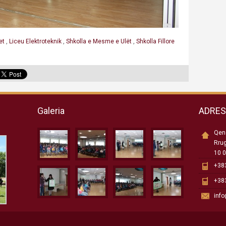
et
,
Liceu Elektroteknik
,
Shkolla e Mesme e Ulët
,
Shkolla Fillore
Galeria
ADRE
Qend
Rru
10 0
+383
+383
inf