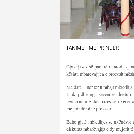
TAKIMET ME PRINDËR
Gjatë javës së parë të nëntorit, qe
kështu mbarëvajtjen e procesit mësi
Me datë 1 nëntor u mbajt mbledhja e
Llukiq dhe nga zëvendës drejtori 
përdorimin e databazës së nxënësv
me prindër dhe profesor.
Edhe gjatë mbledhjes së nxënësve t
diskutua mbarëvajtja e dy mujorit të p