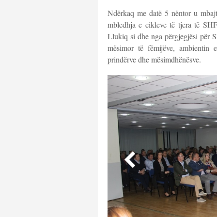
Ndërkaq me datë 5 nëntor u mbajt 
mbledhja e cikleve të tjera të SHF
Llukiq si dhe nga përgjegjësi për
mësimor të fëmijëve, ambientin 
prindërve dhe mësimdhënësve.