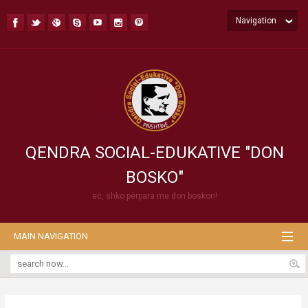
Navigation
QENDRA SOCIAL-EDUKATIVE "DON
BOSKO"
ec, shko përpara me don boskon!
MAIN NAVIGATION