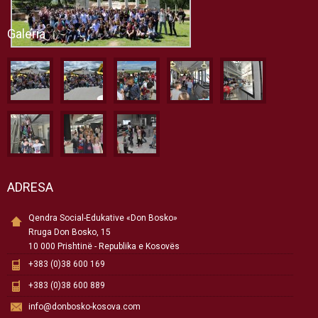
Galeria
ADRESA
Qendra Social-Edukative «Don Bosko»
Rruga Don Bosko, 15
10 000 Prishtinë - Republika e Kosovës
+383 (0)38 600 169
+383 (0)38 600 889
info@donbosko-kosova.com