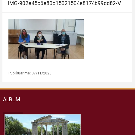
IMG-902e45c6e80c15021504e8174b99dd82-V
Publikuar më: 07/11/2020
ALBUM