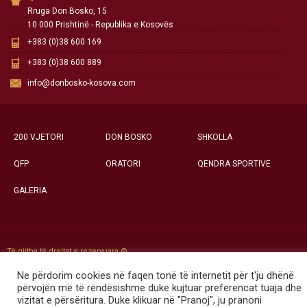
Rruga Don Bosko, 15
10 000 Prishtinë - Republika e Kosovës
+383 (0)38 600 169
+383 (0)38 600 889
info@donbosko-kosova.com
200 VJETORI
DON BOSKO
SHKOLLA
QFP
ORATORI
QENDRA SPORTIVE
GALERIA
Të gjitha të drejtat e rezervuara ©
Qendra Social-Edukative «Don Bosko» - Prishtinë
Ne përdorim cookies në faqen tonë të internetit për t'ju dhënë
përvojën më të rëndësishme duke kujtuar preferencat tuaja dhe
vizitat e përsëritura. Duke klikuar në "Pranoj", ju pranoni