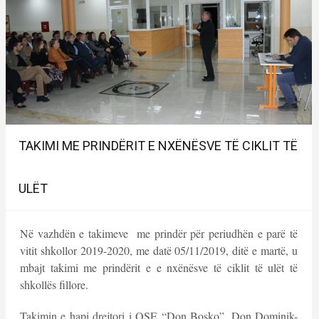
TAKIMI ME PRINDËRIT E NXËNËSVE TË CIKLIT TË
ULËT
Në vazhdën e takimeve me prindër për periudhën e parë të
vitit shkollor 2019-2020, me datë 05/11/2019, ditë e martë, u
mbajt takimi me prindërit e e nxënësve të ciklit të ulët të
shkollës fillore.
Takimin e hapi drejtori i QSE “Don Bosko”, Don Dominik-