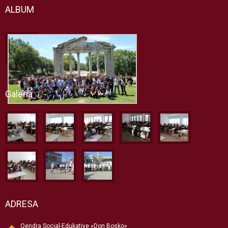
ALBUM
Galeria
ADRESA
Qendra Social-Edukative «Don Bosko»