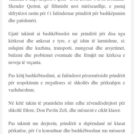
Skender Qerimi, që fillimisht uroi mirëseardhje, e pastaj
shfrytëzoi rastin për t`i falënderuar prindërit për bashkëpunim
dhe gatishmëri.
Gjatë takimit ai bashkëbisedoi me prindërit për disa nga
kërkesat dhe ankesat e tyre, e që ishin të larmishme, si:
ushqimi dhe kuzhina, transporti, mungesat dhe arsyetimet,
bulizmi dhe problemet eventuale dhe fëmijët me kërkesa e
nevoja të veçanta.
Pas këtij bashkëbisedimi, ai falënderoi përzemërsisht prindërit
për respektimin e rregullores së shkollës dhe përkrahjen e
vazhdueshme.
Në këtë takim të pranishëm ishin edhe zëvendësdrejtori për
shkollë fillore, Don Pavlin Zefi, dhe mësuesit e ciklit klasor.
Pas takimit me drejtorin, prindërit u shpërndanë në klasat
përkatëse, për t`u konsultuar dhe bashkëbiseduar me mësuesit