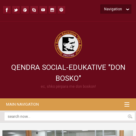
Navigation
QENDRA SOCIAL-EDUKATIVE "DON
BOSKO"
ec, shko përpara me don boskon!
MAIN NAVIGATION