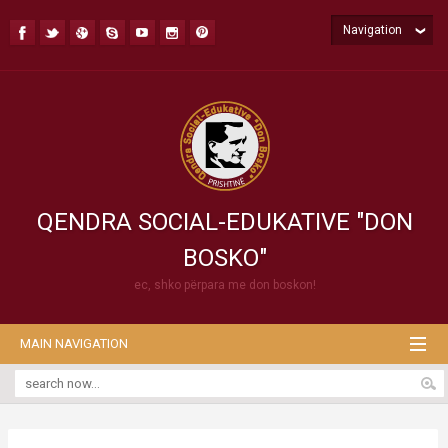
Navigation
QENDRA SOCIAL-EDUKATIVE "DON
BOSKO"
ec, shko përpara me don boskon!
MAIN NAVIGATION