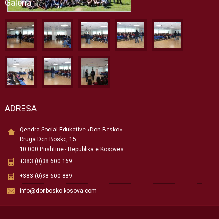
Galeria
ADRESA
Qendra Social-Edukative «Don Bosko»
Rruga Don Bosko, 15
10 000 Prishtinë - Republika e Kosovës
+383 (0)38 600 169
+383 (0)38 600 889
info@donbosko-kosova.com