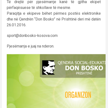
Të drejtë për pjesëmarrje kanë të gjitha ekipet
përfaqësuese të shkollave të mesme.
Paraqitja e ekipeve bëhet përmes postës elektronike
dhe në Qendrën “Don Bosko” në Prishtinë deri më datën
26.01.2016.
sport@donbosko-kosova.com
Pjesëmarrja e juaj na nderon.