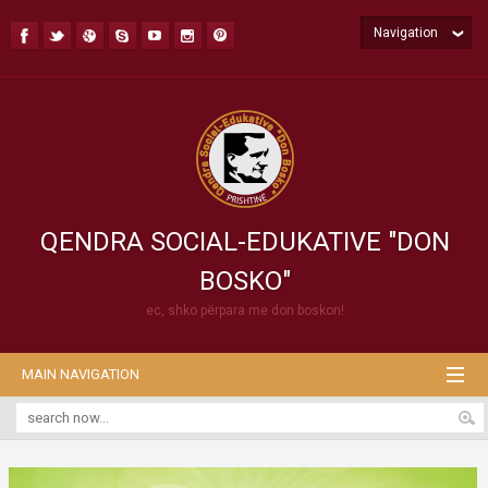
Navigation
QENDRA SOCIAL-EDUKATIVE "DON
BOSKO"
ec, shko përpara me don boskon!
MAIN NAVIGATION