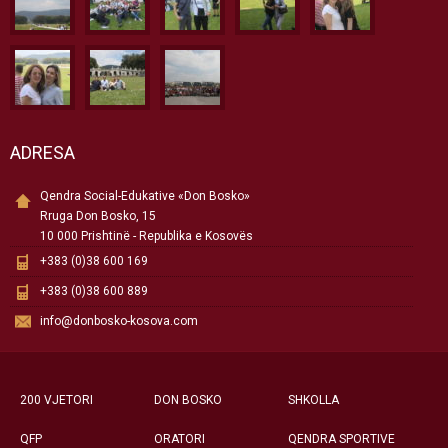
ADRESA
Qendra Social-Edukative «Don Bosko»
Rruga Don Bosko, 15
10 000 Prishtinë - Republika e Kosovës
+383 (0)38 600 169
+383 (0)38 600 889
info@donbosko-kosova.com
200 VJETORI
DON BOSKO
SHKOLLA
QFP
ORATORI
QENDRA SPORTIVE