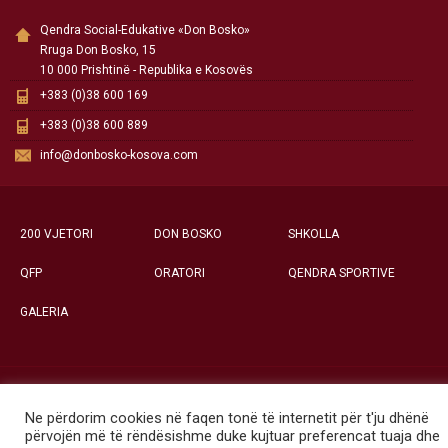
Qendra Social-Edukative «Don Bosko»
Rruga Don Bosko, 15
10 000 Prishtinë - Republika e Kosovës
+383 (0)38 600 169
+383 (0)38 600 889
info@donbosko-kosova.com
200 VJETORI
DON BOSKO
SHKOLLA
QFP
ORATORI
QENDRA SPORTIVE
GALERIA
Të gjitha të drejtat e rezervuara ©
Ne përdorim cookies në faqen tonë të internetit për t'ju dhënë
Qendra Social-Edukative «Don Bosko» - Prishtinë
përvojën më të rëndësishme duke kujtuar preferencat tuaja dhe