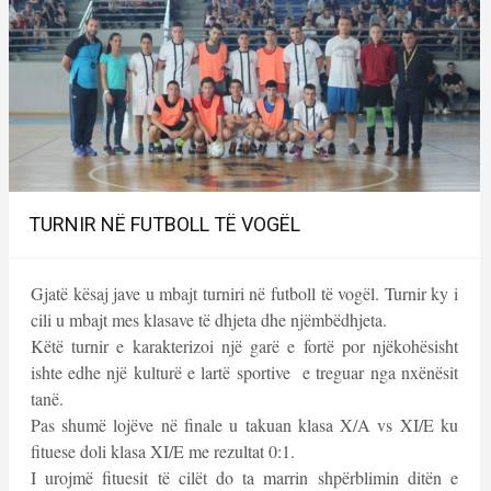
TURNIR NË FUTBOLL TË VOGËL
Gjatë kësaj jave u mbajt turniri në futboll të vogël. Turnir ky i
cili u mbajt mes klasave të dhjeta dhe njëmbëdhjeta.
Këtë turnir e karakterizoi një garë e fortë por njëkohësisht
ishte edhe një kulturë e lartë sportive e treguar nga nxënësit
tanë.
Pas shumë lojëve në finale u takuan klasa X/A vs XI/E ku
fituese doli klasa XI/E me rezultat 0:1.
I urojmë fituesit të cilët do ta marrin shpërblimin ditën e