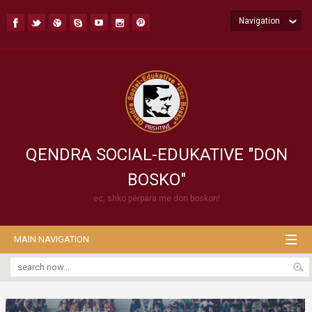
Navigation
QENDRA SOCIAL-EDUKATIVE "DON
BOSKO"
ec, shko përpara me don boskon!
MAIN NAVIGATION