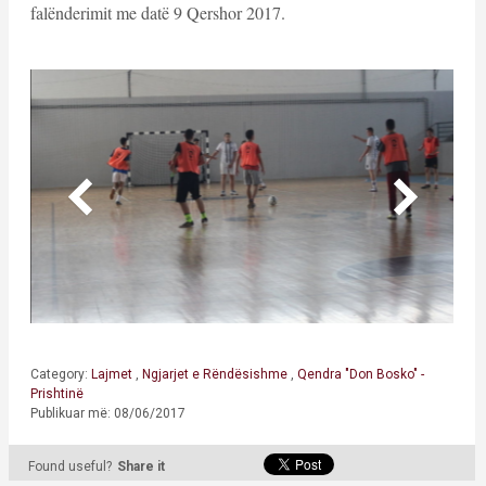
falënderimit me datë 9 Qershor 2017.
Category:
Lajmet
,
Ngjarjet e Rëndësishme
,
Qendra "Don Bosko" -
Prishtinë
Publikuar më: 08/06/2017
Found useful?
Share it