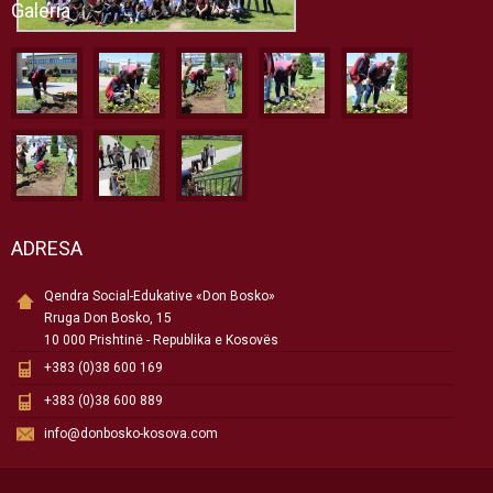
Galeria
ADRESA
Qendra Social-Edukative «Don Bosko»
Rruga Don Bosko, 15
10 000 Prishtinë - Republika e Kosovës
+383 (0)38 600 169
+383 (0)38 600 889
info@donbosko-kosova.com