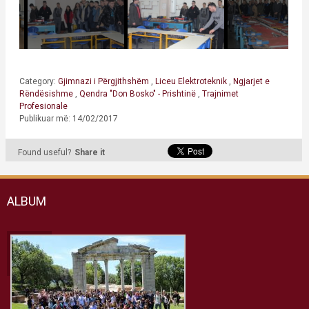
Category:
Gjimnazi i Përgjithshëm
,
Liceu Elektroteknik
,
Ngjarjet e
Rëndësishme
,
Qendra "Don Bosko" - Prishtinë
,
Trajnimet
Profesionale
Publikuar më: 14/02/2017
Found useful?
Share it
ALBUM