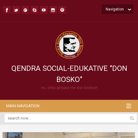
Navigation
QENDRA SOCIAL-EDUKATIVE "DON
BOSKO"
ec, shko përpara me don boskon!
MAIN NAVIGATION