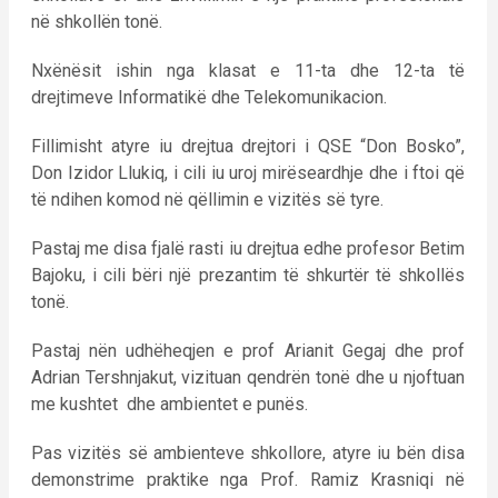
në shkollën tonë.
Nxënësit ishin nga klasat e 11-ta dhe 12-ta të
drejtimeve Informatikë dhe Telekomunikacion.
Fillimisht atyre iu drejtua drejtori i QSE “Don Bosko”,
Don Izidor Llukiq, i cili iu uroj mirëseardhje dhe i ftoi që
të ndihen komod në qëllimin e vizitës së tyre.
Pastaj me disa fjalë rasti iu drejtua edhe profesor Betim
Bajoku, i cili bëri një prezantim të shkurtër të shkollës
tonë.
Pastaj nën udhëheqjen e prof Arianit Gegaj dhe prof
Adrian Tershnjakut, vizituan qendrën tonë dhe u njoftuan
me kushtet dhe ambientet e punës.
Pas vizitës së ambienteve shkollore, atyre iu bën disa
demonstrime praktike nga Prof. Ramiz Krasniqi në