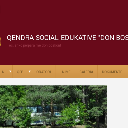
QENDRA SOCIAL-EDUKATIVE "DON BO
ec, shko përpara me don boskon!
▼
▼
LA
QFP
ORATORI
LAJME
GALERIA
DOKUMENTE