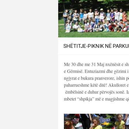
SHËTITJE-PIKNIK NË PARKU
Me 30 dhe me 31 Maj nxënësit e shko
e Gërmisë. Entuziazmi dhe gëzimi i p
ngjyrat e bukura pranverore, ishin pë
paharrueshme këtë ditë! Akulloret e 
ëmbëlsinë e duhur përvojës sonë. Ia
mbetet “shpikja” më e magjishme që