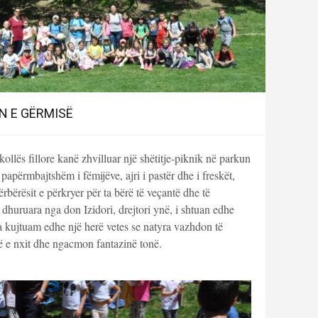
N E GËRMISË
llës fillore kanë zhvilluar një shëtitje-piknik në parkun
apërmbajtshëm i fëmijëve, ajri i pastër dhe i freskët,
rbërësit e përkryer për ta bërë të veçantë dhe të
dhuruara nga don Izidori, drejtori ynë, i shtuan edhe
 kujtuam edhe një herë vetes se natyra vazhdon të
 e nxit dhe ngacmon fantazinë tonë.