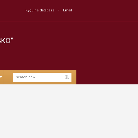
Kyçu në databazë
Email
SKO"
▼