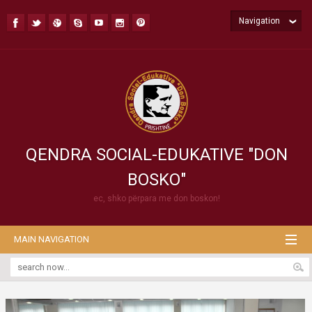
Navigation
QENDRA SOCIAL-EDUKATIVE "DON
BOSKO"
ec, shko përpara me don boskon!
MAIN NAVIGATION