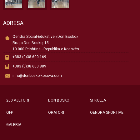
ADRESA
Qendra Social-Edukative «Don Bosko»
Rruga Don Bosko, 15
10 000 Prishtinë - Republika e Kosovës
+383 (0)38 600 169
+383 (0)38 600 889
info@donbosko-kosova.com
200 VJETORI
DON BOSKO
SHKOLLA
QFP
ORATORI
QENDRA SPORTIVE
GALERIA