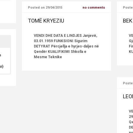
Posted on 29/04/2015
no comments
Poste
TOMË KRYEZIU
BEK
VENDI DHE DATA E LINDJES Janjevë,
VE
03.01.1959 FUNKSIONI Sigurim
Gj
DETYRAT Përcjellja e hyrjes-daljes në
Fi
Qendër KUALIFIKIMI Shkolla e
KU
e
Mesme Teknike
o
)
gël
Poste
LEO
VE
29
Qe
DE
pu