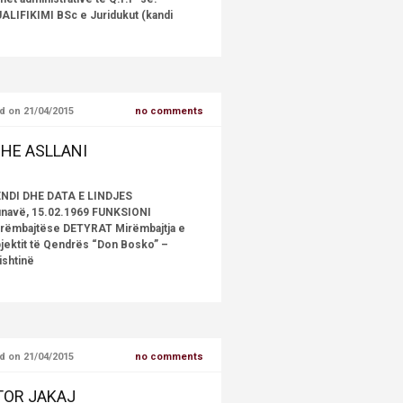
ALIFIKIMI BSc e Juridukut (kandi
d on 21/04/2015
no comments
IHE ASLLANI
NDI DHE DATA E LINDJES
navë, 15.02.1969 FUNKSIONI
rëmbajtëse DETYRAT Mirëmbajtja e
jektit të Qendrës “Don Bosko” –
ishtinë
d on 21/04/2015
no comments
TOR JAKAJ