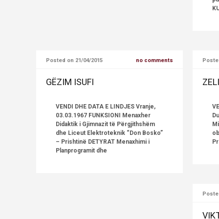
KU
Posted on 21/04/2015
no comments
Poste
GËZIM ISUFI
ZEL
VENDI DHE DATA E LINDJES Vranje,
VE
03.03.1967 FUNKSIONI Menaxher
Du
Didaktik i Gjimnazit të Përgjithshëm
Mi
dhe Liceut Elektroteknik “Don Bosko”
ob
– Prishtinë DETYRAT Menaxhimi i
Pr
Planprogramit dhe
Poste
VIK