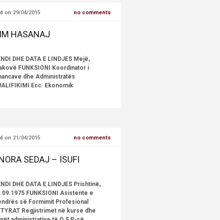
d on 29/04/2015
no comments
IM HASANAJ
NDI DHE DATA E LINDJES Mejë,
akovë FUNKSIONI Koordinator i
nancave dhe Administratës
ALIFIKIMI Ecc. Ekonomik
d on 21/04/2015
no comments
NORA SEDAJ – ISUFI
NDI DHE DATA E LINDJES Prishtinë,
.09.1975 FUNKSIONI Asistente e
ndrës së Formimit Profesional
TYRAT Regjistrimet në kurse dhe
nët administrative të Q.F.P-së.