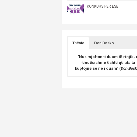
KONKURS PËR ESE
Thënie
Don Bosko
"Nuk mjafton ti duam të rinjtë, 
rëndësishme është që ata ta
kuptojnë se ne i duam" (
Don Bosk
GJON BOSKO lindi me 16 gusht të
vitit 1815 në Becchi, një fshat i vo
i Castelnuovo d’Asti (sot
Castelnuovo Don Bosco).