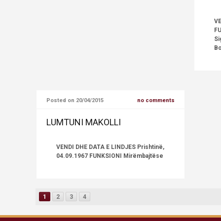
VE
FU
Si
Bo
Posted on 20/04/2015
no comments
LUMTUNI MAKOLLI
VENDI DHE DATA E LINDJES Prishtinë,
04.09.1967 FUNKSIONI Mirëmbajtëse
1
2
3
4