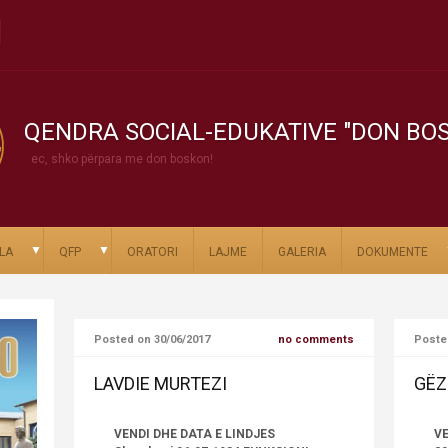
QENDRA SOCIAL-EDUKATIVE "DON BO
ec, shko përpara me don boskon!
▼
▼
LA
QFP
ORATORI
LAJME
GALERIA
DOKUMENTE
Posted on 30/06/2017
no comments
Poste
LAVDIE MURTEZI
GËZ
VENDI DHE DATA E LINDJES
VE