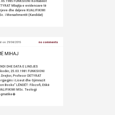
.05.1985 FUNKSIONI Kontabilist
TYRAT Mbajtja e evidencave të
rjeve dhe daljeve KUALIFIKIMI
c. i Menaxhmentit (Kandidat)
d on 29/04/2015
no comments
Ë MIHAJ
NDI DHE DATA E LINDJES
kodër, 25.03.1981 FUNKSIONI
.Drejtor, Profesor DETYRAT
rgjegjës i Liceut dhe Gjimnazit
on Bosko” LËNDËT: Filozofi, Etikë
ALIFIKIMI MSc. Teologji
ogmatike�