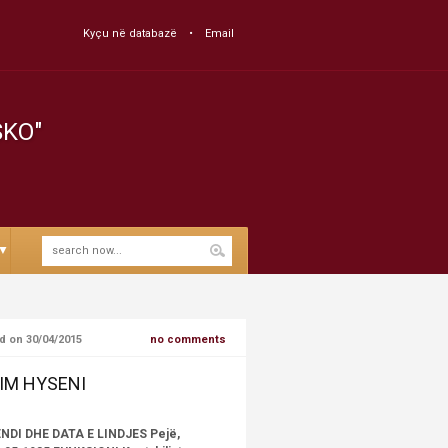
Kyçu në databazë
Email
SKO"
▼
d on 30/04/2015
no comments
IM HYSENI
NDI DHE DATA E LINDJES Pejë,