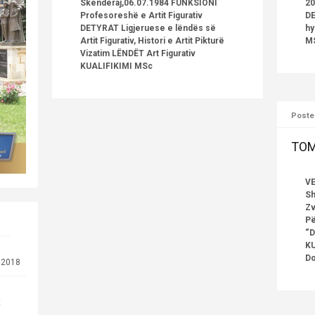
Skenderaj,06.07.1984 FUNKSIONI
20
Profesoreshë e Artit Figurativ
DE
DETYRAT Ligjeruese e lëndës së
hy
Artit Figurativ, Histori e Artit Pikturë
MS
Vizatim LËNDËT Art Figurativ
KUALIFIKIMI MSc
Poste
TOM
VE
Sh
Zv
Pë
“D
KU
D
.2018
E