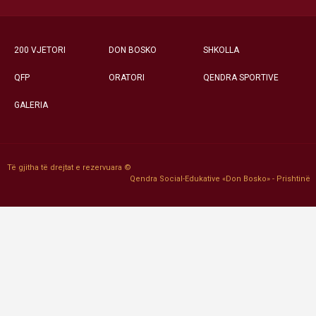
200 VJETORI
DON BOSKO
SHKOLLA
QFP
ORATORI
QENDRA SPORTIVE
GALERIA
Të gjitha të drejtat e rezervuara ©
Qendra Social-Edukative «Don Bosko» - Prishtinë