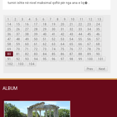
turniri ishte në nivel maksimal qoftë për nga ana e loj�...
1
2
3
4
5
6
7
8
9
10
11
12
13
14
15
16
17
18
19
20
21
22
23
24
25
26
27
28
29
30
31
32
33
34
35
36
37
38
39
40
41
42
43
44
45
46
47
48
49
50
51
52
53
54
55
56
57
58
59
60
61
62
63
64
65
66
67
68
69
70
71
72
73
74
75
76
77
78
79
80
81
82
83
84
85
86
87
88
89
90
91
92
93
94
95
96
97
98
99
100
101
102
103
104
Prev
Next
ALBUM