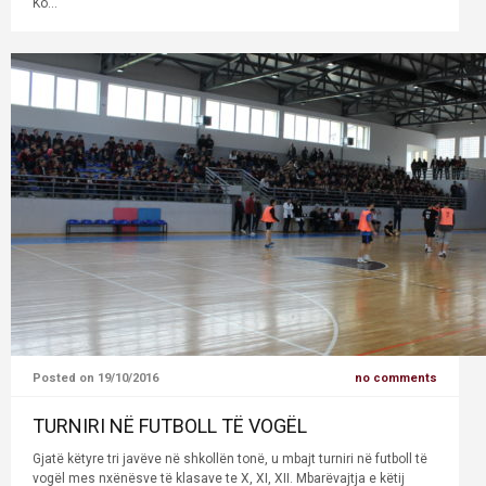
Ko...
Posted on 19/10/2016
no comments
TURNIRI NË FUTBOLL TË VOGËL
Gjatë këtyre tri javëve në shkollën tonë, u mbajt turniri në futboll të
vogël mes nxënësve të klasave te X, XI, XII. Mbarëvajtja e këtij