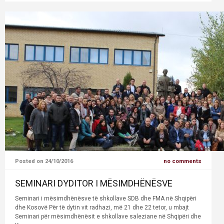
Posted on 24/10/2016
no comments
SEMINARI DYDITOR I MËSIMDHËNËSVE
Seminari i mësimdhënësve të shkollave SDB dhe FMA në Shqipëri
dhe Kosovë Për të dytin vit radhazi, më 21 dhe 22 tetor, u mbajt
Seminari për mësimdhënësit e shkollave saleziane në Shqipëri dhe