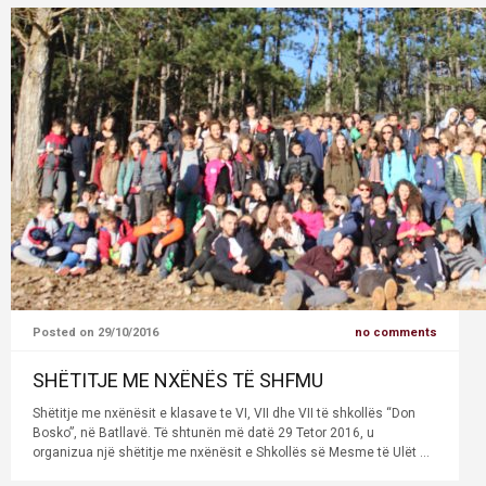
Posted on 29/10/2016
no comments
SHËTITJE ME NXËNËS TË SHFMU
Shëtitje me nxënësit e klasave te VI, VII dhe VII të shkollës “Don
Bosko”, në Batllavë. Të shtunën më datë 29 Tetor 2016, u
organizua një shëtitje me nxënësit e Shkollës së Mesme të Ulët ...