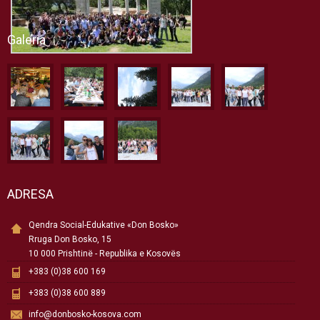
Galeria
ADRESA
Qendra Social-Edukative «Don Bosko»
Rruga Don Bosko, 15
10 000 Prishtinë - Republika e Kosovës
+383 (0)38 600 169
+383 (0)38 600 889
info@donbosko-kosova.com