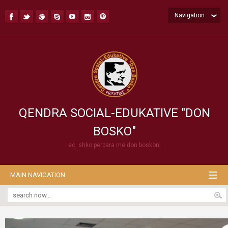
Navigation
QENDRA SOCIAL-EDUKATIVE "DON
BOSKO"
ec, shko përpara me don boskon!
MAIN NAVIGATION