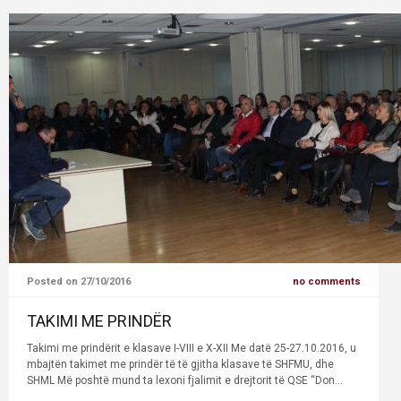
Posted on 27/10/2016
no comments
TAKIMI ME PRINDËR
Takimi me prindërit e klasave I-VIII e X-XII Me datë 25-27.10.2016, u
mbajtën takimet me prindër të të gjitha klasave të SHFMU, dhe
SHML Më poshtë mund ta lexoni fjalimit e drejtorit të QSE “Don...