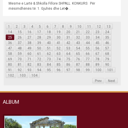
Mesme e Lartë & Shkolla Fillore SHPALL KONKURS Për
mësimdhënës të: 1. Gjuhës dhe Let�...
1
2
3
4
5
6
7
8
9
10
11
12
13
14
15
16
17
18
19
20
21
22
23
24
25
26
27
28
29
30
31
32
33
34
35
36
37
38
39
40
41
42
43
44
45
46
47
48
49
50
51
52
53
54
55
56
57
58
59
60
61
62
63
64
65
66
67
68
69
70
71
72
73
74
75
76
77
78
79
80
81
82
83
84
85
86
87
88
89
90
91
92
93
94
95
96
97
98
99
100
101
102
103
104
Prev
Next
ALBUM