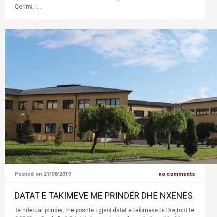
Qerimi, i...
Posted on 21/08/2019
no comments
DATAT E TAKIMEVE ME PRINDËR DHE NXËNËS
Të nderuar prindër, më poshtë i gjeni datat e takimeve të Drejtorit të