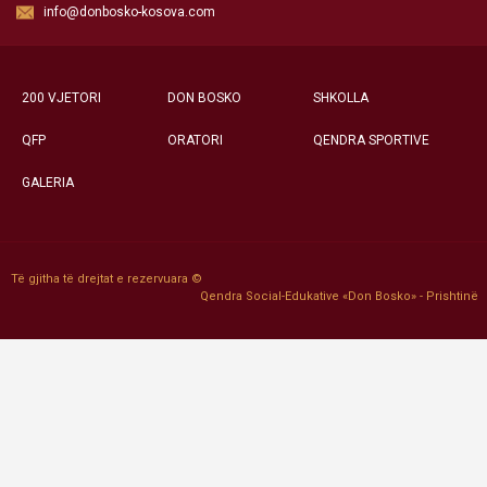
info@donbosko-kosova.com
200 VJETORI
DON BOSKO
SHKOLLA
QFP
ORATORI
QENDRA SPORTIVE
GALERIA
Të gjitha të drejtat e rezervuara ©
Qendra Social-Edukative «Don Bosko» - Prishtinë