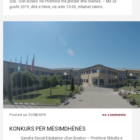
QSE ”Don Bosko” në Prishtinë me prindër dhe nxënës: – Me 26
gusht 2019, ditë e hënë, në orën 10:00, mbahet takimi...
Posted on 21/08/2019
no comments
KONKURS PËR MËSIMDHËNËS
Qendra Social-Edukative «Don Bosko» – Prishtinë Shkolla e