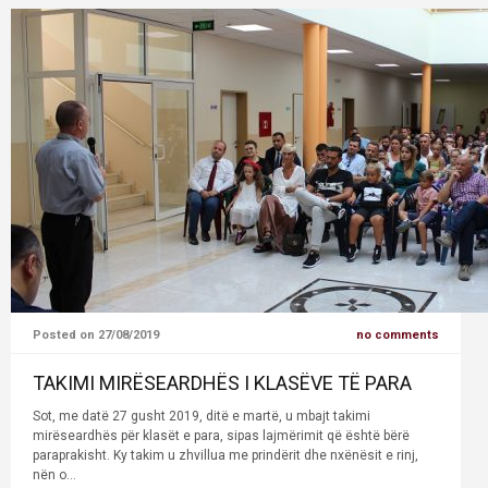
Posted on 27/08/2019
no comments
TAKIMI MIRËSEARDHËS I KLASËVE TË PARA
Sot, me datë 27 gusht 2019, ditë e martë, u mbajt takimi
mirëseardhës për klasët e para, sipas lajmërimit që është bërë
paraprakisht. Ky takim u zhvillua me prindërit dhe nxënësit e rinj,
nën o...