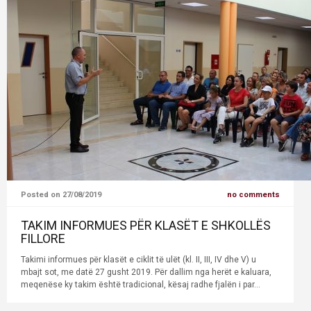
Posted on 27/08/2019
no comments
TAKIM INFORMUES PËR KLASËT E SHKOLLËS
FILLORE
Takimi informues për klasët e ciklit të ulët (kl. II, III, IV dhe V) u
mbajt sot, me datë 27 gusht 2019. Për dallim nga herët e kaluara,
meqenëse ky takim është tradicional, kësaj radhe fjalën i par...