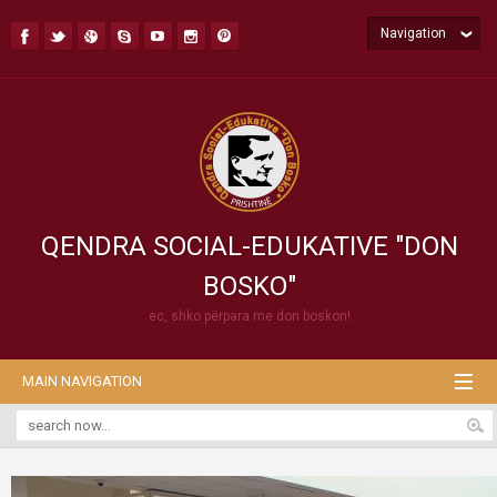
Navigation
QENDRA SOCIAL-EDUKATIVE "DON
BOSKO"
ec, shko përpara me don boskon!
MAIN NAVIGATION