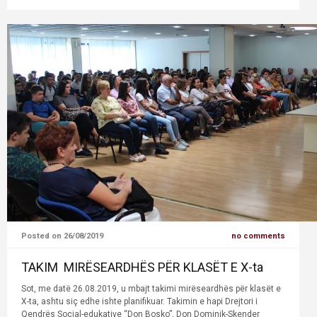
Posted on 26/08/2019
no comments
TAKIM MIRËSEARDHËS PËR KLASËT E X-ta
Sot, me datë 26.08.2019, u mbajt takimi mirëseardhës për klasët e
X-ta, ashtu siç edhe ishte planifikuar. Takimin e hapi Drejtori i
Qendrës Social-edukative “Don Bosko”, Don Dominik-Skender