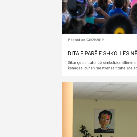
Posted on 03/09/2019
DITA E PARË E SHKOLLËS N
Sikur çdo shtator që simbolizon fillimin e
kënaqësi punën me nxënësit tanë. Me an