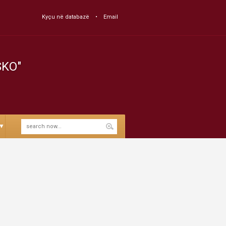
Kyçu në databazë
Email
SKO"
▼