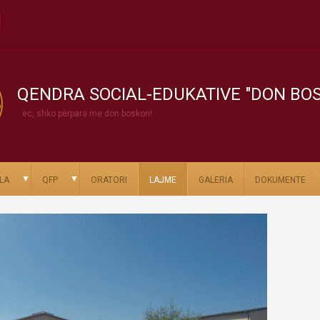
QENDRA SOCIAL-EDUKATIVE "DON BO
ec, shko përpara me don boskon!
▼
▼
LA
QFP
ORATORI
LAJME
GALERIA
DOKUMENTE