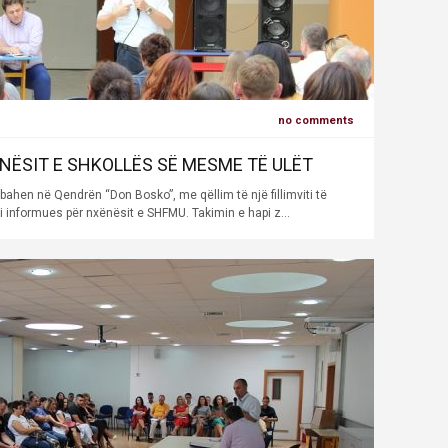
no comments
NËSIT E SHKOLLËS SË MESME TË ULËT
bahen në Qendrën “Don Bosko”, me qëllim të një fillimviti të
i informues për nxënësit e SHFMU. Takimin e hapi z...