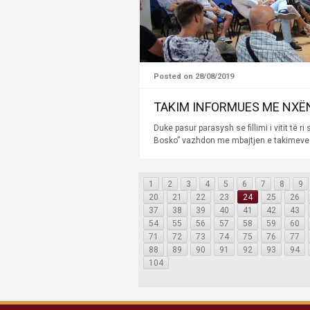
Posted on 28/08/2019
TAKIM INFORMUES ME NXËNË
Duke pasur parasysh se fillimi i vitit t
Bosko” vazhdon me mbajtjen e takimeve m
1
2
3
4
5
6
7
8
9
20
21
22
23
24
25
26
37
38
39
40
41
42
43
54
55
56
57
58
59
60
71
72
73
74
75
76
77
88
89
90
91
92
93
94
104