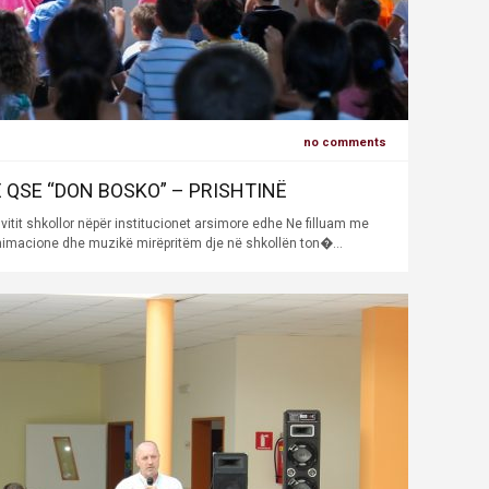
no comments
Ë QSE “DON BOSKO” – PRISHTINË
 vitit shkollor nëpër institucionet arsimore edhe Ne filluam me
imacione dhe muzikë mirëpritëm dje në shkollën ton�...