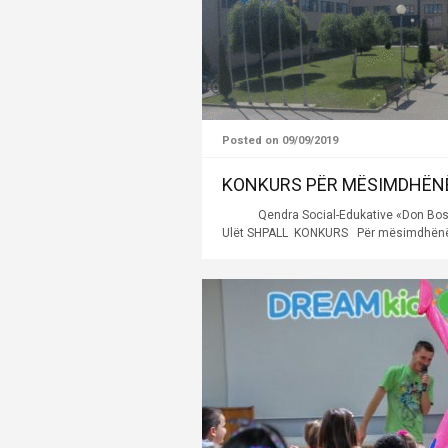
Posted on 09/09/2019
KONKURS PËR MËSIMDHËN
Qendra Social-Edukative «Don Bosko» 
Ulët SHPALL KONKURS Për mësimdhënës t