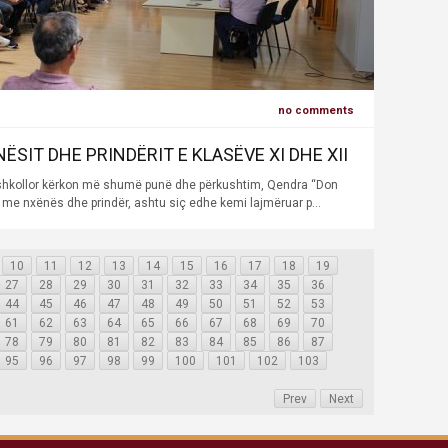
no comments
SIT DHE PRINDËRIT E KLASËVE XI DHE XII
ë ri shkollor kërkon më shumë punë dhe përkushtim, Qendra “Don
e nxënës dhe prindër, ashtu siç edhe kemi lajmëruar p...
10
11
12
13
14
15
16
17
18
19
27
28
29
30
31
32
33
34
35
36
44
45
46
47
48
49
50
51
52
53
61
62
63
64
65
66
67
68
69
70
78
79
80
81
82
83
84
85
86
87
95
96
97
98
99
100
101
102
103
Prev
Next