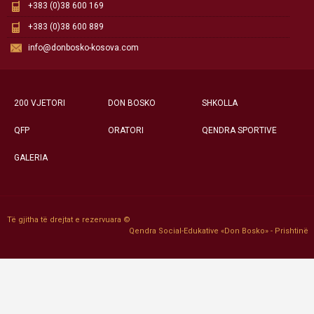
+383 (0)38 600 169
+383 (0)38 600 889
info@donbosko-kosova.com
200 VJETORI
DON BOSKO
SHKOLLA
QFP
ORATORI
QENDRA SPORTIVE
GALERIA
Të gjitha të drejtat e rezervuara ©
Qendra Social-Edukative «Don Bosko» - Prishtinë