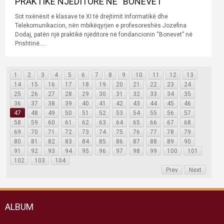
PRAKTIKË NJËDITORE NE “BONEVET”
Sot nxënësit e klasave te XI të drejtimit Informatikë dhe
Telekomunikacion, nën mbikëqyrjen e profesoreshës Jozefina
Dodaj, patën një praktikë njëditore në fondancionin “Bonevet” në
Prishtinë....
1
2
3
4
5
6
7
8
9
10
11
12
13
14
15
16
17
18
19
20
21
22
23
24
25
26
27
28
29
30
31
32
33
34
35
36
37
38
39
40
41
42
43
44
45
46
47
48
49
50
51
52
53
54
55
56
57
58
59
60
61
62
63
64
65
66
67
68
69
70
71
72
73
74
75
76
77
78
79
80
81
82
83
84
85
86
87
88
89
90
91
92
93
94
95
96
97
98
99
100
101
102
103
104
Prev
Next
ALBUM