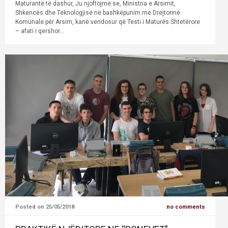
Maturantë të dashur, Ju njoftojmë se, Ministria e Arsimit,
Shkencës dhe Teknologjisë në bashkëpunim me Drejtorinë
Komunale për Arsim, kanë vendosur që Testi i Maturës Shtetërore
– afati i qershor...
Posted on 25/05/2018
no comments