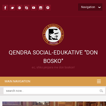
Navigation
QENDRA SOCIAL-EDUKATIVE "DON
BOSKO"
ec, shko përpara me don boskon!
MAIN NAVIGATION