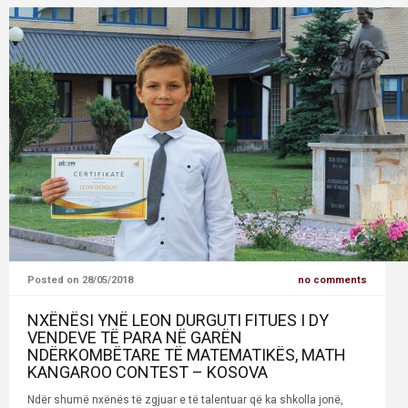
Posted on 28/05/2018
no comments
NXËNËSI YNË LEON DURGUTI FITUES I DY
VENDEVE TË PARA NË GARËN
NDËRKOMBËTARE TË MATEMATIKËS, MATH
KANGAROO CONTEST – KOSOVA
Ndër shumë nxënës të zgjuar e të talentuar që ka shkolla jonë,