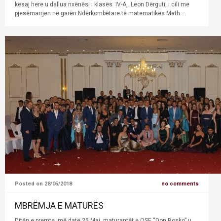
kësaj here u dallua nxënësi i klasës IV-A, Leon Dërguti, i cili me
pjesëmarrjen në garën Ndërkombëtare të matematikës Math ...
Posted on 28/05/2018
no comments
MBRËMJA E MATURËS
Ditën e premte, më datë 25 Maj, maturantët e QSE “Don Bosko” u