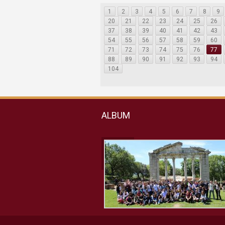
1
2
3
4
5
6
7
8
9
20
21
22
23
24
25
26
37
38
39
40
41
42
43
54
55
56
57
58
59
60
71
72
73
74
75
76
77
88
89
90
91
92
93
94
104
ALBUM