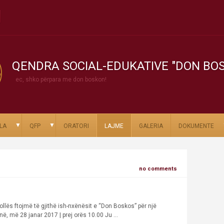
QENDRA SOCIAL-EDUKATIVE "DON BO
ec, shko përpara me don boskon!
▼
▼
LA
QFP
ORATORI
LAJME
GALERIA
DOKUMENTE
no comments
ollës ftojmë të gjithë ish-nxënësit e “Don Boskos” për një
, më 28 janar 2017 | prej orës 10.00 Ju ...