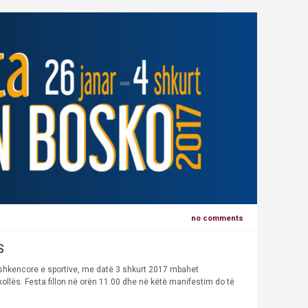
no comments
S
e, shkencore e sportive, me datë 3 shkurt 2017 mbahet
ollës. Festa fillon në orën 11.00 dhe në këtë manifestim do të