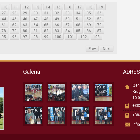
10
11
12
13
14
15
16
17
18
19
27
28
29
30
31
32
33
34
35
36
44
45
46
47
48
49
50
51
52
53
61
62
63
64
65
66
67
68
69
70
78
79
80
81
82
83
84
85
86
87
95
96
97
98
99
100
101
102
103
Prev
Next
Galeria
ADRE
Qend
Rru
10 0
+383
+383
inf