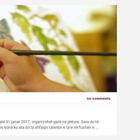
no comments
ë 31 janar 2017, organizohet garë në pikture. Gara do të
 sonë ku ata do ta shfaqin talentin e tyre në fushën e ...