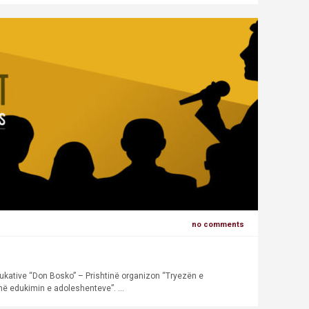
no comments
ukative “Don Bosko” – Prishtinë organizon “Tryezën e
në edukimin e adoleshenteve”. ...