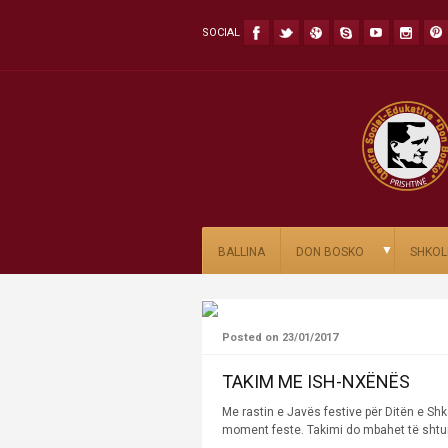
SOCIAL
▼
BALLINA
DON BOSKO
SHKOL
Posted on 23/01/2017
TAKIM ME ISH-NXËNËS
Me rastin e Javës festive për Ditën e Shk
moment feste. Takimi do mbahet të shtunë