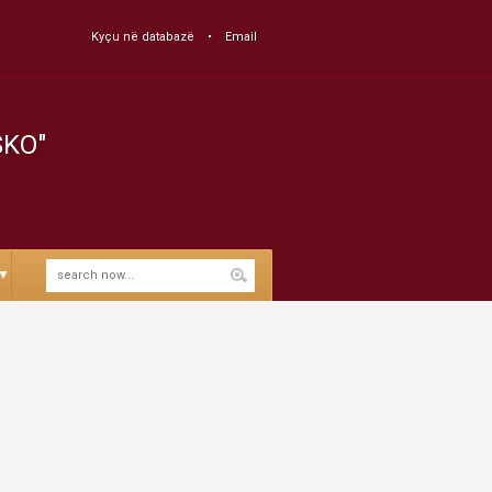
Kyçu në databazë
Email
SKO"
▼