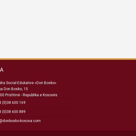
SA
ra Social-Edukative «Don Bosko»
ga Don Bosko, 15
00 Prishtinë - Republika e Kosovës
 (0)38 600 169
 (0)38 600 889
o@donbosko-kosova.com