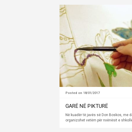
Posted on 18/01/2017
GARË NË PIKTURË
Në kuadër të javës së Don Boskos, me dat
organizohet vetëm për nxënësit e shkollës