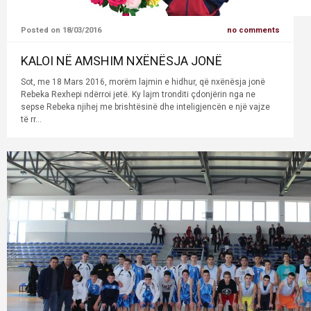
Posted on 18/03/2016
no comments
KALOI NË AMSHIM NXËNËSJA JONË
Sot, me 18 Mars 2016, morëm lajmin e hidhur, që nxënësja jonë
Rebeka Rexhepi ndërroi jetë. Ky lajm tronditi çdonjërin nga ne
sepse Rebeka njihej me brishtësinë dhe inteligjencën e një vajze
të rr...