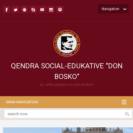
Navigation
QENDRA SOCIAL-EDUKATIVE "DON
BOSKO"
ec, shko përpara me don boskon!
MAIN NAVIGATION