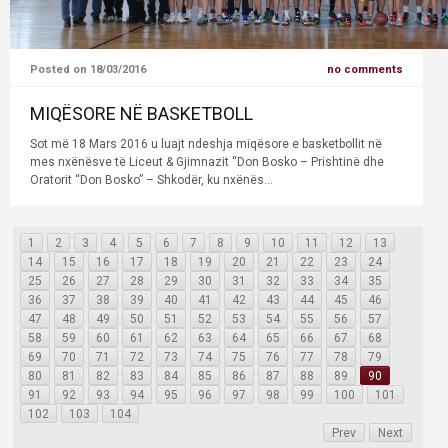
Posted on 18/03/2016
no comments
MIQËSORE NË BASKETBOLL
Sot më 18 Mars 2016 u luajt ndeshja miqësore e basketbollit në
mes nxënësve të Liceut & Gjimnazit “Don Bosko – Prishtinë dhe
Oratorit “Don Bosko” – Shkodër, ku nxënës...
1
2
3
4
5
6
7
8
9
10
11
12
13
14
15
16
17
18
19
20
21
22
23
24
25
26
27
28
29
30
31
32
33
34
35
36
37
38
39
40
41
42
43
44
45
46
47
48
49
50
51
52
53
54
55
56
57
58
59
60
61
62
63
64
65
66
67
68
69
70
71
72
73
74
75
76
77
78
79
80
81
82
83
84
85
86
87
88
89
90
91
92
93
94
95
96
97
98
99
100
101
102
103
104
Prev
Next