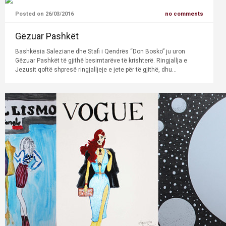
Posted on 26/03/2016
no comments
Gëzuar Pashkët
Bashkësia Saleziane dhe Stafi i Qendrës “Don Bosko” ju uron
Gëzuar Pashkët të gjithë besimtarëve të krishterë. Ringjallja e
Jezusit qoftë shpresë ringjalljeje e jete për të gjithë, dhu...