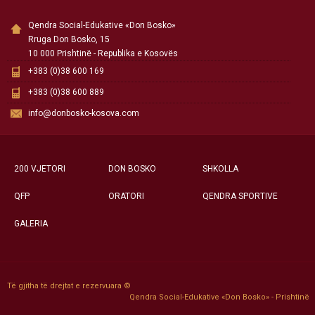
Qendra Social-Edukative «Don Bosko»
Rruga Don Bosko, 15
10 000 Prishtinë - Republika e Kosovës
+383 (0)38 600 169
+383 (0)38 600 889
info@donbosko-kosova.com
200 VJETORI
DON BOSKO
SHKOLLA
QFP
ORATORI
QENDRA SPORTIVE
GALERIA
Të gjitha të drejtat e rezervuara ©
Qendra Social-Edukative «Don Bosko» - Prishtinë