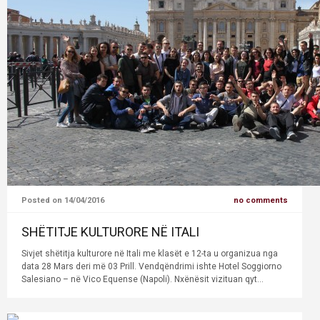
Posted on 14/04/2016
no comments
SHËTITJE KULTURORE NË ITALI
Sivjet shëtitja kulturore në Itali me klasët e 12-ta u organizua nga
data 28 Mars deri më 03 Prill. Vendqëndrimi ishte Hotel Soggiorno
Salesiano – në Vico Equense (Napoli). Nxënësit vizituan qyt...