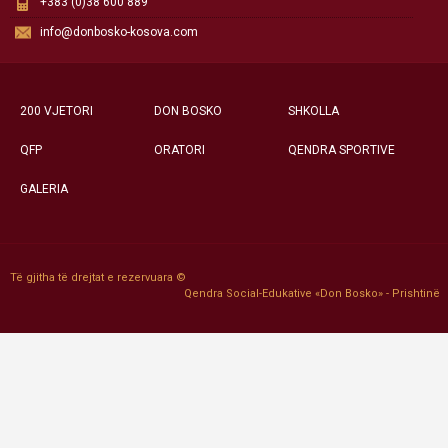
+383 (0)38 600 889
info@donbosko-kosova.com
200 VJETORI
DON BOSKO
SHKOLLA
QFP
ORATORI
QENDRA SPORTIVE
GALERIA
Të gjitha të drejtat e rezervuara ©
Qendra Social-Edukative «Don Bosko» - Prishtinë