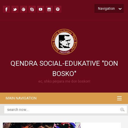
Navigation
QENDRA SOCIAL-EDUKATIVE "DON
BOSKO"
ec, shko përpara me don boskon!
MAIN NAVIGATION