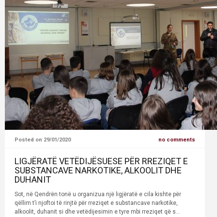
Posted on 29/01/2020
no comments
LIGJËRATË VETËDIJËSUESE PËR RREZIQET E
SUBSTANCAVE NARKOTIKE, ALKOOLIT DHE
DUHANIT
Sot, në Qendrën tonë u organizua një ligjëratë e cila kishte për
qëllim t’i njoftoi të rinjtë për rreziqet e substancave narkotike,
alkoolit, duhanit si dhe vetëdijesimin e tyre mbi rreziqet që s...