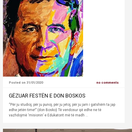
Posted on 31/01/2020
no comments
GËZUAR FESTËN E DON BOSKOS
“Për ju studioj, për ju punoj, për ju jetoj, për ju jam i gatshëm ta jap
edhe jetën time!” (don Bosko) Të vendosur që edhe ne të
vazhdojmë ‘misionin’ e Edukatorit më të madh ...