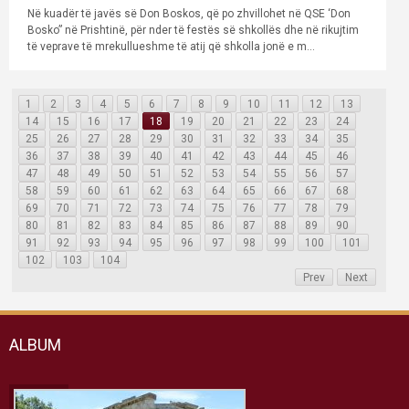
Në kuadër të javës së Don Boskos, që po zhvillohet në QSE ‘Don
Bosko” në Prishtinë, për nder të festës së shkollës dhe në rikujtim
të veprave të mrekullueshme të atij që shkolla jonë e m...
1
2
3
4
5
6
7
8
9
10
11
12
13
14
15
16
17
18
19
20
21
22
23
24
25
26
27
28
29
30
31
32
33
34
35
36
37
38
39
40
41
42
43
44
45
46
47
48
49
50
51
52
53
54
55
56
57
58
59
60
61
62
63
64
65
66
67
68
69
70
71
72
73
74
75
76
77
78
79
80
81
82
83
84
85
86
87
88
89
90
91
92
93
94
95
96
97
98
99
100
101
102
103
104
Prev
Next
ALBUM