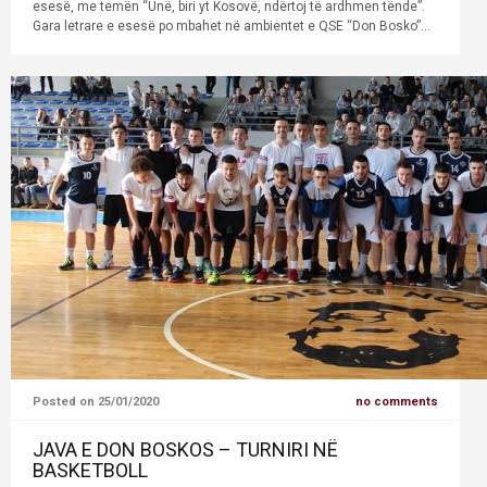
esesë, me temën “Unë, biri yt Kosovë, ndërtoj të ardhmen tënde”.
Gara letrare e esesë po mbahet në ambientet e QSE “Don Bosko”...
Posted on 25/01/2020
no comments
JAVA E DON BOSKOS – TURNIRI NË
BASKETBOLL