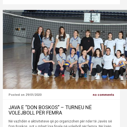
Posted on 29/01/2020
no comments
JAVA E “DON BOSKOS” – TURNEU NË
VOLEJBOLL PËR FEMRA
Në vazhdën e aktiviteteve që po organizohen për nder të Javës së
Don Boskos, sot u mbajt loja finale në volejboll për femra. Në lojën