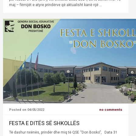
maj – fëmijët e atyre prindërve që aktualisht kanë një ...
Posted on 04/05/2022
no comments
FESTA E DITËS SË SHKOLLËS
Të dashur nxënës, prindër dhe miq të QSE “Don Bosko”, Data 31