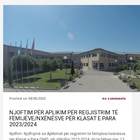
Posted on 04/05/2022
no comments
NJOFTIM PËR APLIKIM PËR REGJISTRIM TË
FËMIJËVE/NXËNËSVE PËR KLASAT E PARA
2023/2024
Njoftim: Njoftojmë se Aplikimet për regjistrim të fëmijëve/nxënësve
për Klasat e Para (SHF), viti shkollor 2023-2024, do të bëhen me: 13