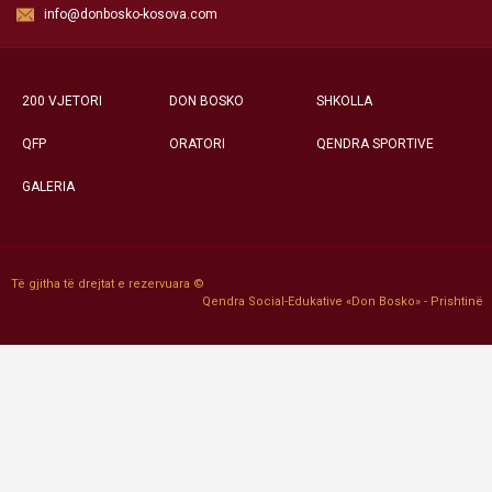
info@donbosko-kosova.com
200 VJETORI
DON BOSKO
SHKOLLA
QFP
ORATORI
QENDRA SPORTIVE
GALERIA
Të gjitha të drejtat e rezervuara ©
Qendra Social-Edukative «Don Bosko» - Prishtinë