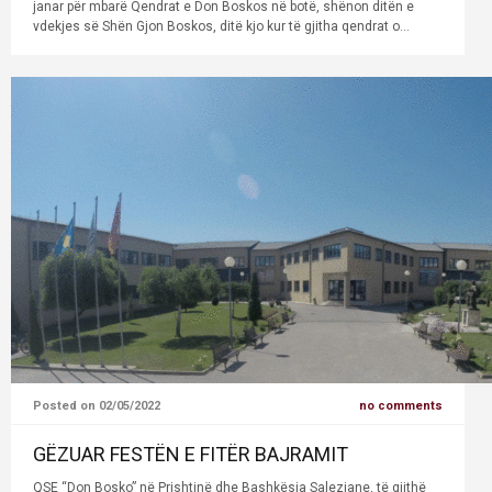
janar për mbarë Qendrat e Don Boskos në botë, shënon ditën e
vdekjes së Shën Gjon Boskos, ditë kjo kur të gjitha qendrat o...
Posted on 02/05/2022
no comments
GËZUAR FESTËN E FITËR BAJRAMIT
QSE “Don Bosko” në Prishtinë dhe Bashkësia Saleziane, të gjithë