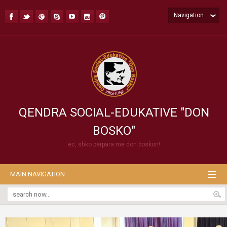
Navigation
QENDRA SOCIAL-EDUKATIVE "DON
BOSKO"
ec, shko përpara me don boskon!
MAIN NAVIGATION