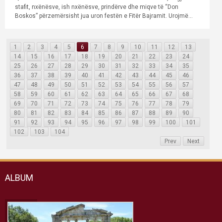
stafit, nxënësve, ish nxënësve, prindërve dhe miqve të “Don
Boskos” përzemërsisht jua uron festën e Fitër Bajramit. Urojmë...
1
2
3
4
5
6
7
8
9
10
11
12
13
14
15
16
17
18
19
20
21
22
23
24
25
26
27
28
29
30
31
32
33
34
35
36
37
38
39
40
41
42
43
44
45
46
47
48
49
50
51
52
53
54
55
56
57
58
59
60
61
62
63
64
65
66
67
68
69
70
71
72
73
74
75
76
77
78
79
80
81
82
83
84
85
86
87
88
89
90
91
92
93
94
95
96
97
98
99
100
101
102
103
104
Prev
Next
ALBUM