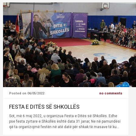
Posted on 06/05/2022
no comments
FESTA E DITËS SË SHKOLLËS
Sot, më 6 maj 2022, u organizua Festa e Ditës së Shkollës. Edhe
pse festa zyrtare e Shkollës është data 31 janar, Ne në pamundësi
që ta organizojmë festën në atë datë për shkak të masave të ku...